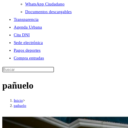
WhatsApp Ciudadano
Documentos descargables
Transparencia
Agenda Urbana
Cita DNI
Sede electrónica
Pagos deportes
Compra entradas
Buscar
en
pañuelo
esta
web
Inicio
>
pañuelo