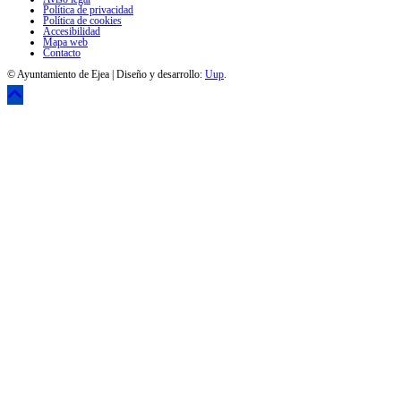
Política de privacidad
Política de cookies
Accesibilidad
Mapa web
Contacto
© Ayuntamiento de Ejea | Diseño y desarrollo:
Uup
.