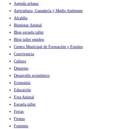
Agenda urbana
137
Agricultura, Ganadería y Medio Ambiente
bebés
Alcaldía
su
Bienestar Animal
primer
Blog escuela taller
pañuelo
Blog taller empleo
festivo
Centro Municipal de Formación y Empleo
Convivencia
Cultura
Deportes
Desarrollo económico
Economía
Educación
Ejea Animal
Escuela taller
Ferias
Fiestas
Fomento