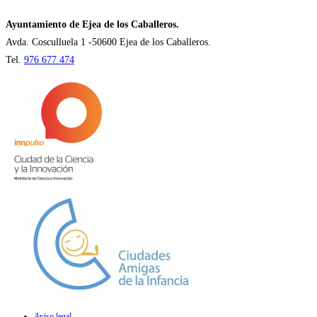
una
nueva
Ayuntamiento de Ejea de los Caballeros.
pestaña
Avda. Cosculluela 1 -50600 Ejea de los Caballeros.
Tel.
976 677 474
Aviso legal