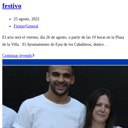
festivo
Publicación
25 agosto, 2022
de
Categoría
Fiestas
/
General
la
de
El acto será el viernes, día 26 de agosto, a partir de las 19 horas en la Plaza
entrada:
la
de la Villa El Ayuntamiento de Ejea de los Caballeros, dentro…
entrada:
El
Continuar leyendo
Ayuntamiento
de
Ejea
repartirá
a
cerca
de
300
bebés
su