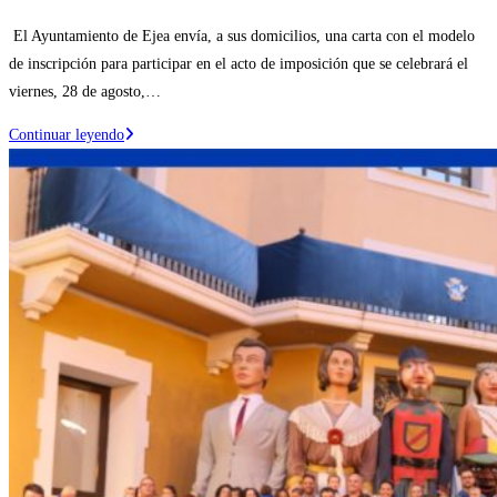
la
de
El Ayuntamiento de Ejea envía, a sus domicilios, una carta con el modelo
entrada:
la
de inscripción para participar en el acto de imposición que se celebrará el
entrada:
viernes, 28 de agosto,…
Se
Continuar leyendo
abre
el
plazo
para
la
inscripción
al
acto
de
«Imposición
del
pañuelo
festivo