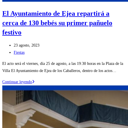
El Ayuntamiento de Ejea repartirá a
cerca de 130 bebés su primer pañuelo
festivo
Publicación
23 agosto, 2023
de
Categoría
Fiestas
la
de
El acto será el viernes, día 25 de agosto, a las 19:30 horas en la Plaza de la
entrada:
la
Villa El Ayuntamiento de Ejea de los Caballeros, dentro de los actos…
entrada:
El
Continuar leyendo
Ayuntamiento
de
Ejea
repartirá
a
cerca