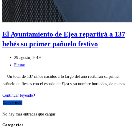
El Ayuntamiento de Ejea repartirá a 137
bebés su primer pañuelo festivo
Publicación
29 agosto, 2019
de
Categoría
Fiestas
la
de
Un total de 137 niños nacidos a lo largo del año recibirán su primer
entrada:
la
pañuelo de fiestas con el escudo de Ejea y su nombre bordados, de manos…
entrada:
El
Continuar leyendo
Ayuntamiento
Cargar más
de
No hay más entradas que cargar
Ejea
repartirá
Categorías
a