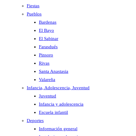
Fiestas
Pueblos
Bardenas
El Bayo
El Sabinar
Farasdués
Pinsoro
Rivas
Santa Anastasia
Valareña
Infancia, Adolescencia, Juventud
Juventud
Infancia y adolescencia
Escuela infantil
Deportes
Información general