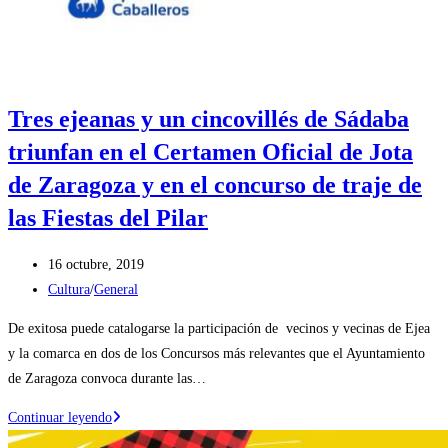
Tres ejeanas y un cincovillés de Sádaba
triunfan en el Certamen Oficial de Jota
de Zaragoza y en el concurso de traje de
las Fiestas del Pilar
Publicación
16 octubre, 2019
de
Categoría
Cultura
/
General
la
de
De exitosa puede catalogarse la participación de vecinos y vecinas de Ejea
entrada:
la
y la comarca en dos de los Concursos más relevantes que el Ayuntamiento
entrada:
de Zaragoza convoca durante las…
Tres
Continuar leyendo
ejeanas