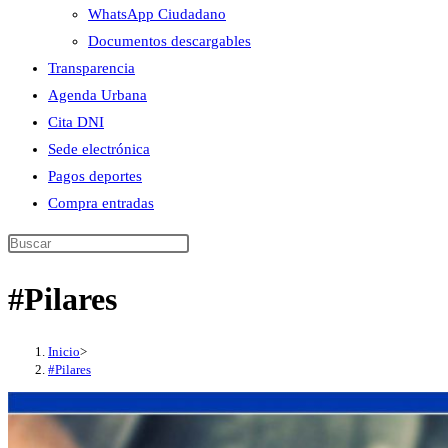
WhatsApp Ciudadano
Documentos descargables
Transparencia
Agenda Urbana
Cita DNI
Sede electrónica
Pagos deportes
Compra entradas
Buscar
en
#Pilares
esta
web
Inicio
>
#Pilares