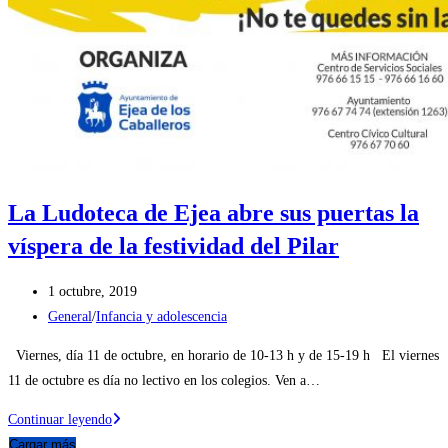
La Ludoteca de Ejea abre sus puertas la
víspera de la festividad del Pilar
Publicación
1 octubre, 2019
de
Categoría
General
/
Infancia y adolescencia
la
de
Viernes, día 11 de octubre, en horario de 10-13 h y de 15-19 h El viernes
entrada:
la
11 de octubre es día no lectivo en los colegios. Ven a…
entrada:
La
Continuar leyendo
Ludoteca
Cargar más