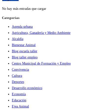
de
No hay más entradas que cargar
Ejea
abre
Categorías
sus
Agenda urbana
puertas
Agricultura, Ganadería y Medio Ambiente
la
Alcaldía
víspera
Bienestar Animal
de
Blog escuela taller
la
Blog taller empleo
festividad
Centro Municipal de Formación y Empleo
del
Convivencia
Pilar
Cultura
Deportes
Desarrollo económico
Economía
Educación
Ejea Animal