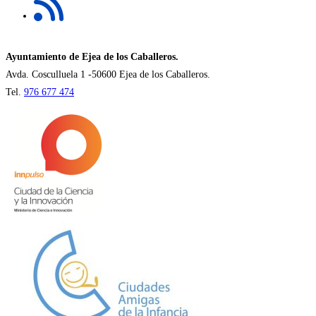
abre
pestaña
en
una
nueva
Ayuntamiento de Ejea de los Caballeros.
pestaña
Avda. Cosculluela 1 -50600 Ejea de los Caballeros.
Tel.
976 677 474