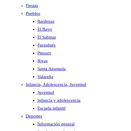
Fiestas
Pueblos
Bardenas
El Bayo
El Sabinar
Farasdués
Pinsoro
Rivas
Santa Anastasia
Valareña
Infancia, Adolescencia, Juventud
Juventud
Infancia y adolescencia
Escuela infantil
Deportes
Información general