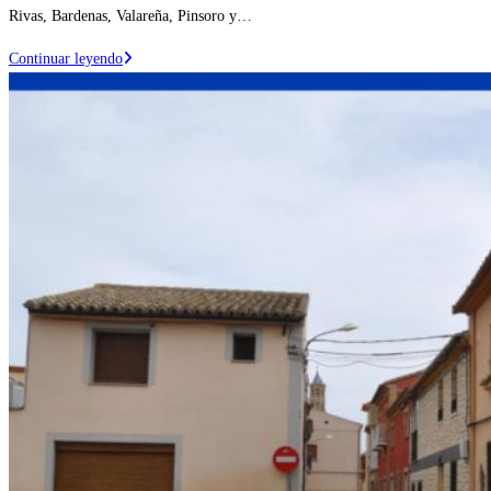
Rivas, Bardenas, Valareña, Pinsoro y…
El
Continuar leyendo
Ayuntamiento
de
Ejea
de
los
Caballeros
renueva
y
mejora
la
eficiencia
energética
del
alumbrado
público