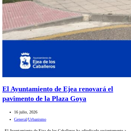
El Ayuntamiento de Ejea renovará el
pavimento de la Plaza Goya
Publicación
16 julio, 2026
de
Categoría
General
/
Urbanismo
la
de
El Ayuntamiento de Ejea de los Caballeros ha adjudicado recientemente a