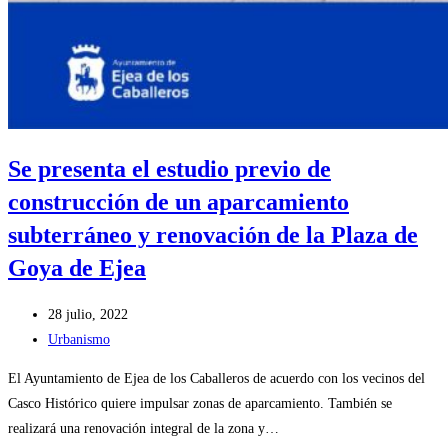
Se presenta el estudio previo de
construcción de un aparcamiento
subterráneo y renovación de la Plaza de
Goya de Ejea
Publicación
28 julio, 2022
de
Categoría
Urbanismo
la
de
El Ayuntamiento de Ejea de los Caballeros de acuerdo con los vecinos del
entrada:
la
Casco Histórico quiere impulsar zonas de aparcamiento. También se
entrada:
realizará una renovación integral de la zona y…