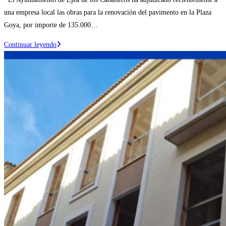
entrada:
la
una empresa local las obras para la renovación del pavimento en la Plaza
entrada:
Goya, por importe de 135.000…
El
Continuar leyendo
Ayuntamiento
de
Ejea
renovará
el
pavimento
de
la
Plaza
Goya