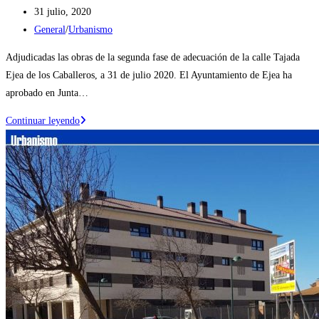
Publicación
31 julio, 2020
de
Categoría
General
/
Urbanismo
la
de
Adjudicadas las obras de la segunda fase de adecuación de la calle Tajada
entrada:
la
Ejea de los Caballeros, a 31 de julio 2020. El Ayuntamiento de Ejea ha
entrada:
aprobado en Junta…
Nuevas
Continuar leyendo
obras
de
adecuación
de
la
calle
Tajada
en
Ejea
de
los