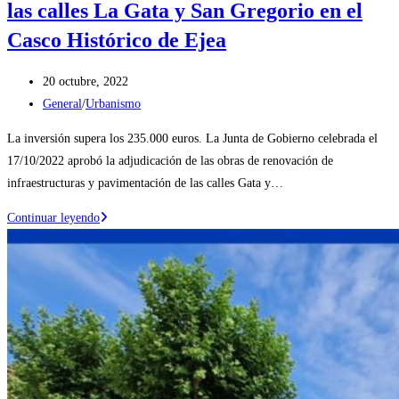
las calles La Gata y San Gregorio en el
Casco Histórico de Ejea
Publicación
20 octubre, 2022
de
Categoría
General
/
Urbanismo
la
de
La inversión supera los 235.000 euros. La Junta de Gobierno celebrada el
entrada:
la
17/10/2022 aprobó la adjudicación de las obras de renovación de
entrada:
infraestructuras y pavimentación de las calles Gata y…
Adjudicadas
Continuar leyendo
las
obras
de
renovación
de
las
calles
La