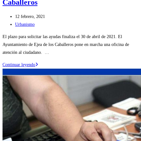
Caballeros
Publicación
12 febrero, 2021
de
Categoría
Urbanismo
la
de
El plazo para solicitar las ayudas finaliza el 30 de abril de 2021. El
entrada:
la
Ayuntamiento de Ejea de los Caballeros pone en marcha una oficina de
entrada:
atención al ciudadano. …
Abierto
Continuar leyendo
el
plazo
para
solicitar
ayudas
para
actuaciones
de
rehabilitación