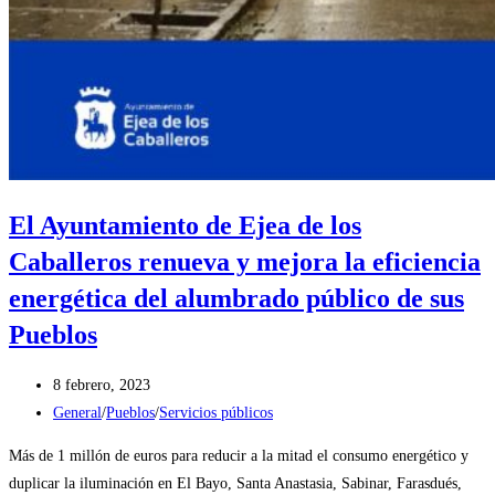
El Ayuntamiento de Ejea de los
Caballeros renueva y mejora la eficiencia
energética del alumbrado público de sus
Pueblos
Publicación
8 febrero, 2023
de
Categoría
General
/
Pueblos
/
Servicios públicos
la
de
Más de 1 millón de euros para reducir a la mitad el consumo energético y
entrada:
la
duplicar la iluminación en El Bayo, Santa Anastasia, Sabinar, Farasdués,
entrada: