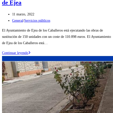
de Ejea
Publicación
11 marzo, 2022
de
Categoría
General
/
Servicios públicos
la
de
El Ayuntamiento de Ejea de los Caballeros está ejecutando las obras de
entrada:
la
sustitución de 150 unidades con un coste de 110.898 euros. El Ayuntamiento
entrada:
de Ejea de los Caballeros está…
Renovación
Continuar leyendo
de
alumbrado
público
en
el
barrio
de
Las
Eras