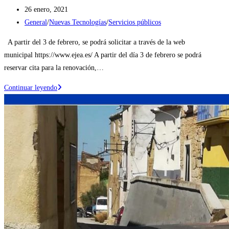
Publicación
26 enero, 2021
de
Categoría
General
/
Nuevas Tecnologías
/
Servicios públicos
la
de
A partir del 3 de febrero, se podrá solicitar a través de la web
entrada:
la
municipal https://www.ejea.es/ A partir del día 3 de febrero se podrá
entrada:
reservar cita para la renovación,…
Se
Continuar leyendo
pone
en
marcha
la
cita
previa
para
solicitar
el
DNI
y