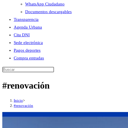
WhatsApp Ciudadano
Documentos descargables
Transparencia
Agenda Urbana
Cita DNI
Sede electrónica
Pagos deportes
Compra entradas
Buscar
en
#renovación
esta
web
Inicio
>
#renovación