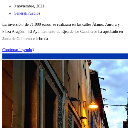
Publicación
9 noviembre, 2021
de
Categoría
General
/
Pueblos
la
de
La inversión, de 71.000 euros, se realizará en las calles Álamo, Aurora y
entrada:
la
Plaza Aragón. El Ayuntamiento de Ejea de los Caballeros ha aprobado en
entrada:
Junta de Gobierno celebrada…
Se
Continuar leyendo
renovarán
aceras
en
varias
calles
de
Pinsoro