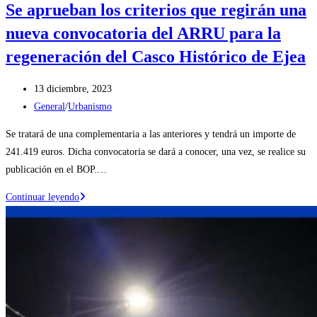
Se aprueban los criterios que regirán una
nueva convocatoria del ARRU para la
regeneración del Casco Histórico de Ejea
Publicación
13 diciembre, 2023
de
Categoría
General
/
Urbanismo
la
de
Se tratará de una complementaria a las anteriores y tendrá un importe de
entrada:
la
241.419 euros. Dicha convocatoria se dará a conocer, una vez, se realice su
entrada:
publicación en el BOP.…
Se
Continuar leyendo
aprueban
los
criterios
que
regirán
una