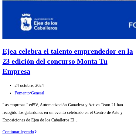
Ejea celebra el talento emprendedor en la
23 edición del concurso Monta Tu
Empresa
Publicación
24 octubre, 2024
de
Categoría
Fomento
/
General
la
de
Las empresas Led5V, Automatización Ganadera y Activa Team 21 han
entrada:
la
recogido los galardones en un evento celebrado en el Centro de Arte y
entrada:
Exposiciones de Ejea de los Caballeros El…
Ejea
Continuar leyendo