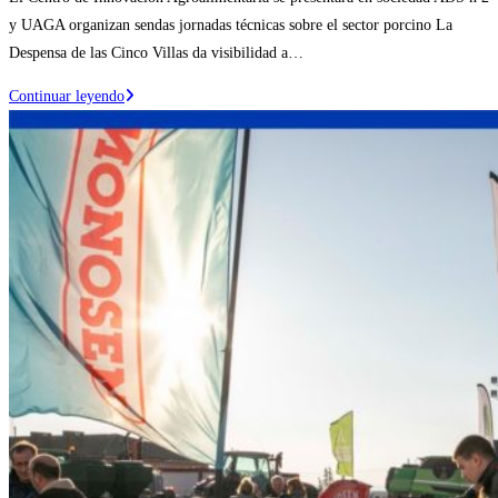
entrada:
la
y UAGA organizan sendas jornadas técnicas sobre el sector porcino La
entrada:
Despensa de las Cinco Villas da visibilidad a…
La
Continuar leyendo
agroalimentación
protagoniza
el
programa
de
actividades
de
la
18ª
Feria
de
Ejea