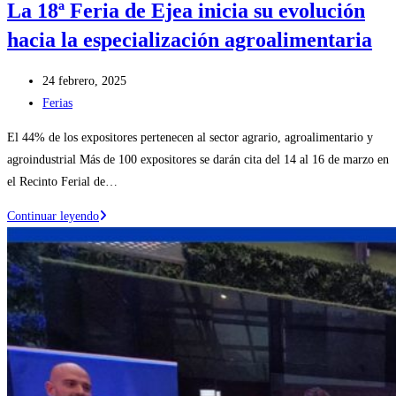
La 18ª Feria de Ejea inicia su evolución
hacia la especialización agroalimentaria
Publicación
24 febrero, 2025
de
Categoría
Ferias
la
de
El 44% de los expositores pertenecen al sector agrario, agroalimentario y
entrada:
la
agroindustrial Más de 100 expositores se darán cita del 14 al 16 de marzo en
entrada:
el Recinto Ferial de…
La
Continuar leyendo
18ª
Feria
de
Ejea
inicia
su
evolución
hacia