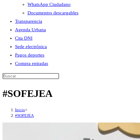
WhatsApp Ciudadano
Documentos descargables
Transparencia
Agenda Urbana
Cita DNI
Sede electrónica
Pagos deportes
Compra entradas
Buscar
en
#SOFEJEA
esta
web
Inicio
>
#SOFEJEA