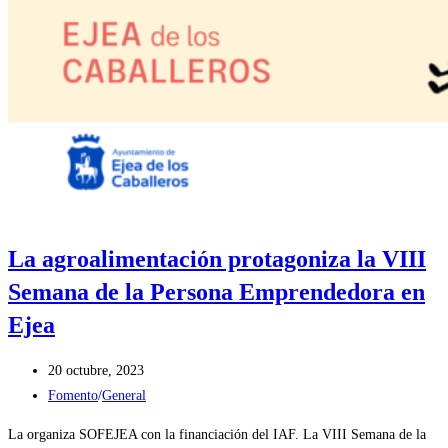
La agroalimentación protagoniza la VIII
Semana de la Persona Emprendedora en
Ejea
Publicación
20 octubre, 2023
de
Categoría
Fomento
/
General
la
de
La organiza SOFEJEA con la financiación del IAF. La VIII Semana de la
entrada:
la