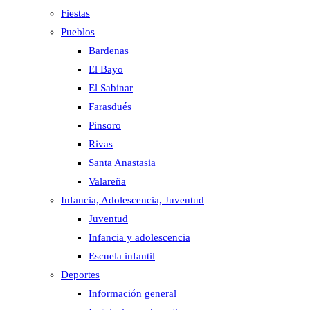
Fiestas
Pueblos
Bardenas
El Bayo
El Sabinar
Farasdués
Pinsoro
Rivas
Santa Anastasia
Valareña
Infancia, Adolescencia, Juventud
Juventud
Infancia y adolescencia
Escuela infantil
Deportes
Información general