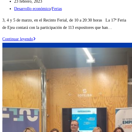
Publicación
23 febrero, 2023
de
Categoría
Desarrollo económico
/
Ferias
la
de
3, 4 y 5 de marzo, en el Recinto Ferial, de 10 a 20:30 horas La 17ª Feria
entrada:
la
de Ejea contará con la participación de 113 expositores que han…
entrada:
La
Continuar leyendo
17ª
Feria
de
Ejea
contará
con
113
expositores
y
7.467
m2
contratados