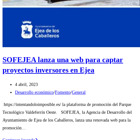
SOFEJEA lanza una web para captar
proyectos inversores en Ejea
Publicación
4 abril, 2023
de
Categoría
Desarrollo económico
/
Fomento
/
General
la
de
https://intentandoloimposible.es/ la plataforma de promoción del Parque
entrada:
la
Tecnológico Valdeferrín Oeste. SOFEJEA, la Agencia de Desarrollo del
entrada:
Ayuntamiento de Ejea de los Caballeros, lanza una renovada web para la
promoción…
SOFEJEA