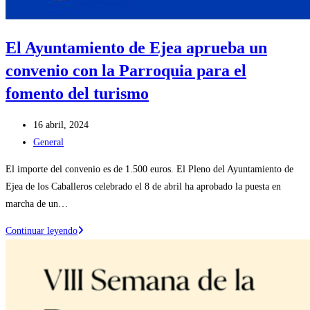
El Ayuntamiento de Ejea aprueba un
convenio con la Parroquia para el
fomento del turismo
Publicación
16 abril, 2024
de
Categoría
General
la
de
El importe del convenio es de 1.500 euros. El Pleno del Ayuntamiento de
entrada:
la
Ejea de los Caballeros celebrado el 8 de abril ha aprobado la puesta en
entrada:
marcha de un…
El
Continuar leyendo
Ayuntamiento
de
Ejea
aprueba