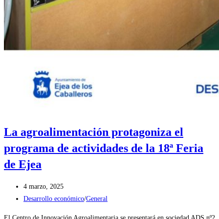
La agroalimentación protagoniza el
programa de actividades de la 18ª Feria
de Ejea
Publicación
4 marzo, 2025
de
Categoría
Desarrollo económico
/
General
la
de
El Centro de Innovación Agroalimentaria se presentará en sociedad ADS nº2