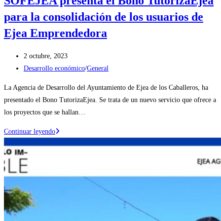
SOFEJEA presenta el Bono TutorizaEjea
para la consolidación de los usuarios de
Ejea Emprendedora
Publicación
2 octubre, 2023
de
Categoría
Desarrollo económico
/
General
la
de
La Agencia de Desarrollo del Ayuntamiento de Ejea de los Caballeros, ha
entrada:
la
presentado el Bono TutorizaEjea. Se trata de un nuevo servicio que ofrece a
entrada:
los proyectos que se hallan…
SOFEJEA
Continuar leyendo
presenta
el
Bono
TutorizaEjea
para
la
consolidación