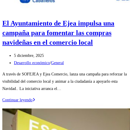
El Ayuntamiento de Ejea impulsa una
campaña para fomentar las compras
navideñas en el comercio local
Publicación
5 diciembre, 2025
de
Categoría
Desarrollo económico
/
General
la
de
A través de SOFEJEA y Ejea Comercio, lanza una campaña para reforzar la
entrada:
la
visibilidad del comercio local y animar a la ciudadanía a apoyarlo esta
entrada:
Navidad.. La iniciativa arranca el…
El
Continuar leyendo
Ayuntamiento
de
Ejea
impulsa