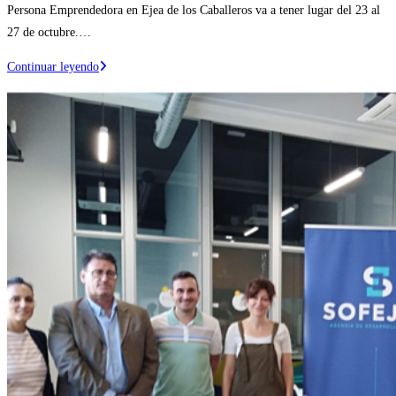
Persona Emprendedora en Ejea de los Caballeros va a tener lugar del 23 al
entrada:
27 de octubre.…
La
Continuar leyendo
agroalimentación
protagoniza
la
VIII
Semana
de
la
Persona
Emprendedora
en
Ejea