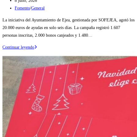
Publicación
8 julio, 2026
de
Categoría
Fomento
/
General
la
de
La iniciativa del Ayuntamiento de Ejea, gestionada por SOFEJEA, agotó los
entrada:
la
20.000 euros de ayudas en solo seis días. La campaña registró 1.607
entrada:
personas inscritas, 2.000 bonos canjeados y 1.480…
El
Continuar leyendo
Bono
Comercio
Ejea
moviliza
más
de
133.000
euros
en
ventas
y