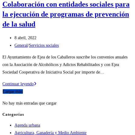
Colaboración con entidades sociales para
la ejecución de programas de prevención
de la salud
Publicación
8 abril, 2022
de
Categoría
General
/
Servicios sociales
la
de
El Ayuntamiento de Ejea de los Caballeros suscribe los convenios anuales
entrada:
la
con la Asociación de Alcohólicos y Adictos Rehabilitados y con Ejea
entrada:
Sociedad Cooperativa de Iniciativa Social por importe de…
Colaboración
Continuar leyendo
con
Cargar más
entidades
No hay más entradas que cargar
sociales
para
Categorías
la
Agenda urbana
ejecución
Agricultura, Ganadería y Medio Ambiente