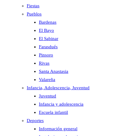
Fiestas
Pueblos
Bardenas
El Bayo
El Sabinar
Farasdués
Pinsoro
Rivas
Santa Anastasia
Valareña
Infancia, Adolescencia, Juventud
Juventud
Infancia y adolescencia
Escuela infantil
Deportes
Información general