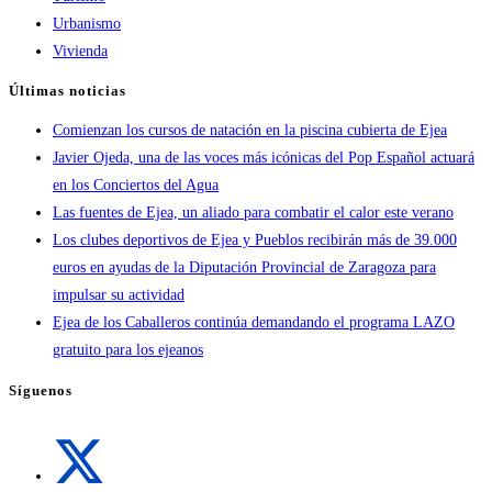
Urbanismo
Vivienda
Últimas noticias
Comienzan los cursos de natación en la piscina cubierta de Ejea
Javier Ojeda, una de las voces más icónicas del Pop Español actuará
en los Conciertos del Agua
Las fuentes de Ejea, un aliado para combatir el calor este verano
Los clubes deportivos de Ejea y Pueblos recibirán más de 39.000
euros en ayudas de la Diputación Provincial de Zaragoza para
impulsar su actividad
Ejea de los Caballeros continúa demandando el programa LAZO
gratuito para los ejeanos
Síguenos
Se
abre
en