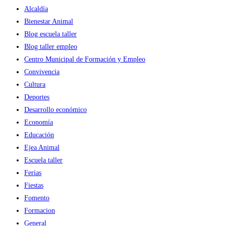
de
Alcaldía
programas
Bienestar Animal
de
Blog escuela taller
prevención
Blog taller empleo
de
Centro Municipal de Formación y Empleo
la
Convivencia
salud
Cultura
Deportes
Desarrollo económico
Economía
Educación
Ejea Animal
Escuela taller
Ferias
Fiestas
Fomento
Formacion
General