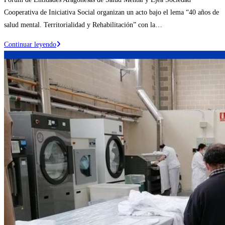
entrada:
la
Cooperativa de Iniciativa Social organizan un acto bajo el lema “40 años de
entrada:
salud mental. Territorialidad y Rehabilitación” con la…
Celebración
Continuar leyendo
del
«Día
Mundial
de
la
Salud
Mental»
en
Ejea