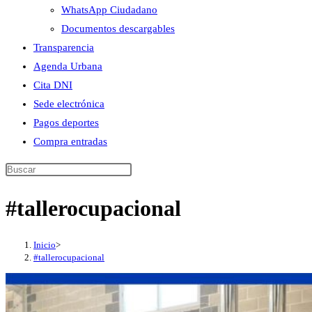
WhatsApp Ciudadano
Documentos descargables
Transparencia
Agenda Urbana
Cita DNI
Sede electrónica
Pagos deportes
Compra entradas
Buscar
en
#tallerocupacional
esta
web
Inicio
>
#tallerocupacional