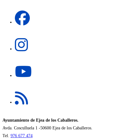
una
Se
nueva
abre
pestaña
en
una
Se
nueva
abre
pestaña
en
una
Se
nueva
abre
pestaña
en
una
Se
nueva
abre
pestaña
en
una
nueva
Ayuntamiento de Ejea de los Caballeros.
pestaña
Avda. Cosculluela 1 -50600 Ejea de los Caballeros.
Tel.
976 677 474