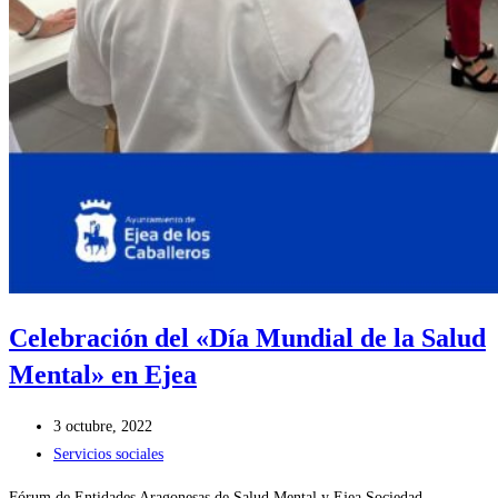
Celebración del «Día Mundial de la Salud
Mental» en Ejea
Publicación
3 octubre, 2022
de
Categoría
Servicios sociales
la
de
Fórum de Entidades Aragonesas de Salud Mental y Ejea Sociedad