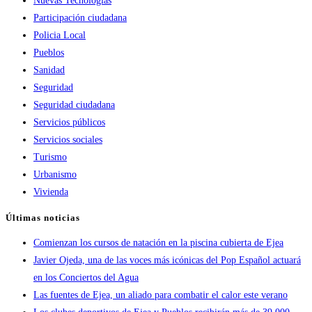
Nuevas Tecnologías
Participación ciudadana
Policia Local
Pueblos
Sanidad
Seguridad
Seguridad ciudadana
Servicios públicos
Servicios sociales
Turismo
Urbanismo
Vivienda
Últimas noticias
Comienzan los cursos de natación en la piscina cubierta de Ejea
Javier Ojeda, una de las voces más icónicas del Pop Español actuará
en los Conciertos del Agua
Las fuentes de Ejea, un aliado para combatir el calor este verano