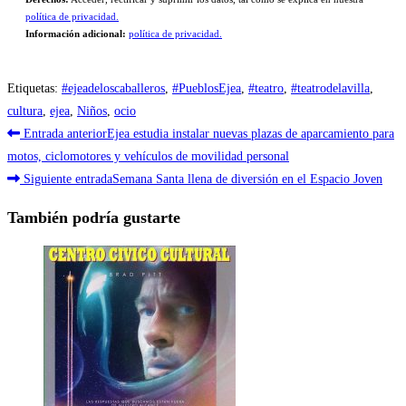
política de privacidad.
Información adicional:
política de privacidad.
Etiquetas
:
#ejeadeloscaballeros
,
#PueblosEjea
,
#teatro
,
#teatrodelavilla
,
cultura
,
ejea
,
Niños
,
ocio
Leer
Entrada anterior
Ejea estudia instalar nuevas plazas de aparcamiento para
más
motos, ciclomotores y vehículos de movilidad personal
Siguiente entrada
Semana Santa llena de diversión en el Espacio Joven
artículos
También podría gustarte