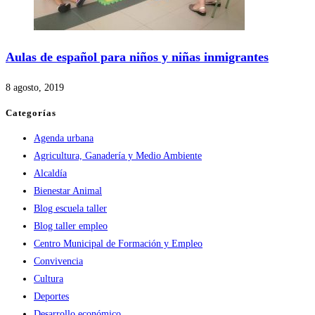
Aulas de español para niños y niñas inmigrantes
8 agosto, 2019
Categorías
Agenda urbana
Agricultura, Ganadería y Medio Ambiente
Alcaldía
Bienestar Animal
Blog escuela taller
Blog taller empleo
Centro Municipal de Formación y Empleo
Convivencia
Cultura
Deportes
Desarrollo económico