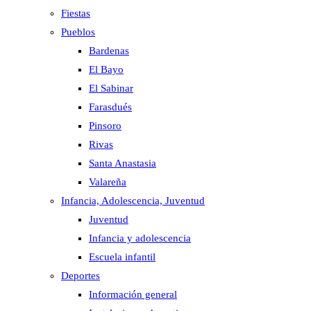
Fiestas
Pueblos
Bardenas
El Bayo
El Sabinar
Farasdués
Pinsoro
Rivas
Santa Anastasia
Valareña
Infancia, Adolescencia, Juventud
Juventud
Infancia y adolescencia
Escuela infantil
Deportes
Información general