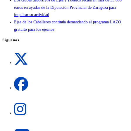
Los clubes deportivos de Ejea y Pueblos recibirán más de 39.000
euros en ayudas de la Diputación Provincial de Zaragoza para
impulsar su actividad
Ejea de los Caballeros continúa demandando el programa LAZO
gratuito para los ejeanos
Síguenos
Se
abre
en
una
Se
nueva
abre
pestaña
en
una
Se
nueva
abre
pestaña
en
una
Se
nueva