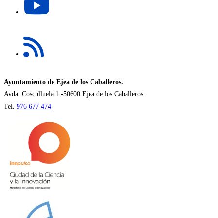
abre
pestaña
en
una
Se
nueva
abre
pestaña
en
una
nueva
Ayuntamiento de Ejea de los Caballeros.
pestaña
Avda. Cosculluela 1 -50600 Ejea de los Caballeros.
Tel.
976 677 474