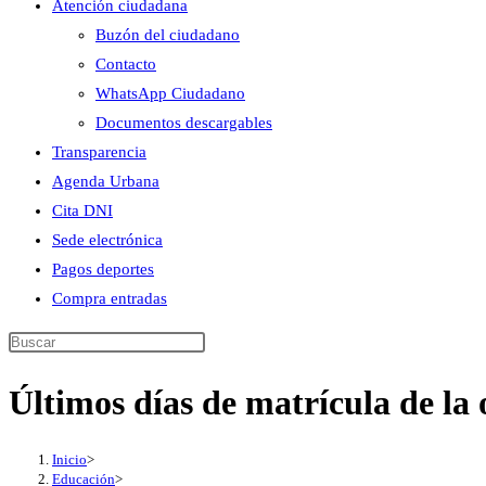
Atención ciudadana
Buzón del ciudadano
Contacto
WhatsApp Ciudadano
Documentos descargables
Transparencia
Agenda Urbana
Cita DNI
Sede electrónica
Pagos deportes
Compra entradas
Buscar
en
Últimos días de matrícula de la
esta
web
Inicio
>
Educación
>