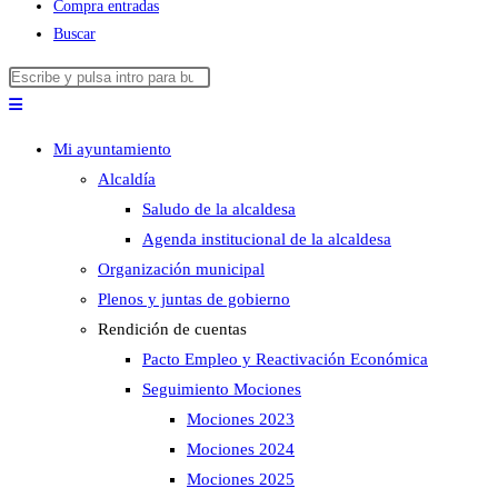
Compra entradas
Buscar
Buscar
Pulsa
en
Escape
esta
para
Mi ayuntamiento
web
cerrar
Alcaldía
el
Saludo de la alcaldesa
panel
Agenda institucional de la alcaldesa
de
Organización municipal
búsqueda.
Plenos y juntas de gobierno
Rendición de cuentas
Pacto Empleo y Reactivación Económica
Seguimiento Mociones
Mociones 2023
Mociones 2024
Mociones 2025