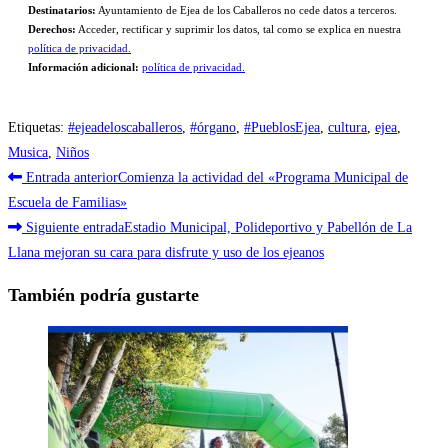
Destinatarios:
Ayuntamiento de Ejea de los Caballeros no cede datos a terceros.
Derechos:
Acceder, rectificar y suprimir los datos, tal como se explica en nuestra
política de privacidad.
Información adicional:
política de privacidad.
Etiquetas
:
#ejeadeloscaballeros
,
#órgano
,
#PueblosEjea
,
cultura
,
ejea
,
Musica
,
Niños
Leer
Entrada anterior
Comienza la actividad del «Programa Municipal de
más
Escuela de Familias»
Siguiente entrada
Estadio Municipal, Polideportivo y Pabellón de La
artículos
Llana mejoran su cara para disfrute y uso de los ejeanos
También podría gustarte