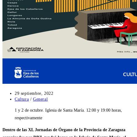
Publicación
29 septiembre, 2022
de
Categoría
Cultura
/
General
la
de
1 y 2 de octubre. Iglesia de Santa María. 12:00 y 19:00 horas,
entrada:
la
entrada:
respectivamente
Dentro de las XL Jornadas de Órgano de la Provincia de Zaragoza