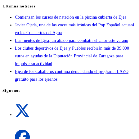
Últimas noticias
Comienzan los cursos de natación en la piscina cubierta de Ejea
Javier Ojeda, una de las voces más icónicas del Pop Español actuará
en los Conciertos del Agua
Las fuentes de Ejea, un aliado para combatir el calor este verano
Los clubes deportivos de Ejea y Pueblos recibirán más de 39.000
euros en ayudas de la Diputación Provincial de Zaragoza para
impulsar su actividad
Ejea de los Caballeros continúa demandando el programa LAZO
gratuito para los ejeanos
Síguenos
Se
abre
en
una
Se
nueva
abre