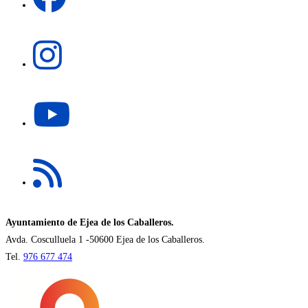
pestaña
en
una
Se
nueva
abre
pestaña
en
una
Se
nueva
abre
pestaña
en
una
Se
nueva
abre
pestaña
en
una
nueva
Ayuntamiento de Ejea de los Caballeros.
pestaña
Avda. Cosculluela 1 -50600 Ejea de los Caballeros.
Tel.
976 677 474