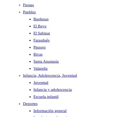
Fiestas
Pueblos
Bardenas
El Bayo
El Sabinar
Farasdués
Pinsoro
Rivas
Santa Anastasia
Valareña
Infancia, Adolescencia, Juventud
Juventud
Infancia y adolescencia
Escuela infantil
Deportes
Información general