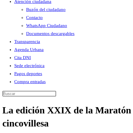
Atención ciudadana
Buzón del ciudadano
Contacto
WhatsApp Ciudadano
Documentos descargables
Transparencia
Agenda Urbana
Cita DNI
Sede electrónica
Pagos deportes
Compra entradas
Buscar
en
La edición XXIX de la Maratón d
esta
web
cincovillesa