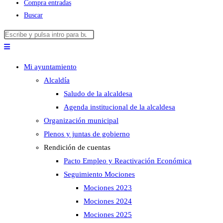
Compra entradas
Buscar
Buscar
Pulsa
en
Escape
esta
para
Mi ayuntamiento
web
cerrar
Alcaldía
el
Saludo de la alcaldesa
panel
Agenda institucional de la alcaldesa
de
Organización municipal
búsqueda.
Plenos y juntas de gobierno
Rendición de cuentas
Pacto Empleo y Reactivación Económica
Seguimiento Mociones
Mociones 2023
Mociones 2024
Mociones 2025