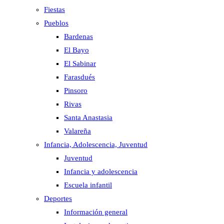
Fiestas
Pueblos
Bardenas
El Bayo
El Sabinar
Farasdués
Pinsoro
Rivas
Santa Anastasia
Valareña
Infancia, Adolescencia, Juventud
Juventud
Infancia y adolescencia
Escuela infantil
Deportes
Información general