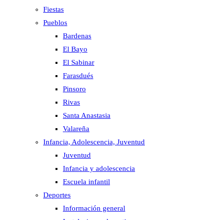
Fiestas
Pueblos
Bardenas
El Bayo
El Sabinar
Farasdués
Pinsoro
Rivas
Santa Anastasia
Valareña
Infancia, Adolescencia, Juventud
Juventud
Infancia y adolescencia
Escuela infantil
Deportes
Información general