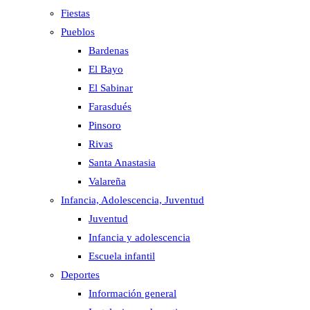
Fiestas
Pueblos
Bardenas
El Bayo
El Sabinar
Farasdués
Pinsoro
Rivas
Santa Anastasia
Valareña
Infancia, Adolescencia, Juventud
Juventud
Infancia y adolescencia
Escuela infantil
Deportes
Información general