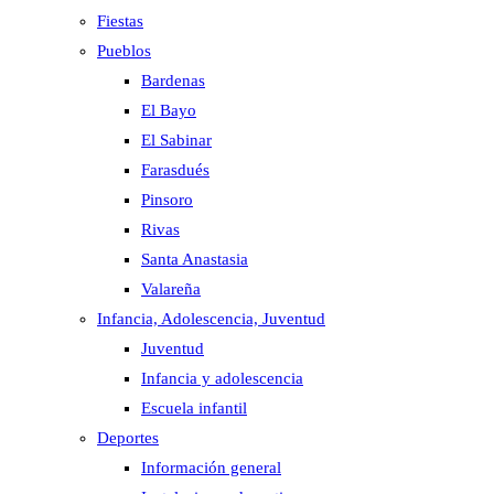
Fiestas
Pueblos
Bardenas
El Bayo
El Sabinar
Farasdués
Pinsoro
Rivas
Santa Anastasia
Valareña
Infancia, Adolescencia, Juventud
Juventud
Infancia y adolescencia
Escuela infantil
Deportes
Información general