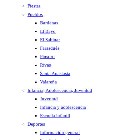
Fiestas
Pueblos
Bardenas
El Bayo
El Sabinar
Farasdués
Pinsoro
Rivas
Santa Anastasia
Valareña
Infancia, Adolescencia, Juventud
Juventud
Infancia y adolescencia
Escuela infantil
Deportes
Información general