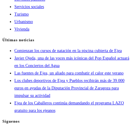
Servicios sociales
Turismo
Urbanismo
Vivienda
Últimas noticias
Comienzan los cursos de natación en la piscina cubierta de Ejea
Javier Ojeda, una de las voces más icónicas del Pop Español actuará
en los Conciertos del Agua
Las fuentes de Ejea, un aliado para combatir el calor este verano
Los clubes deportivos de Ejea y Pueblos recibirán más de 39.000
euros en ayudas de la Diputación Provincial de Zaragoza para
impulsar su actividad
Ejea de los Caballeros continúa demandando el programa LAZO
gratuito para los ejeanos
Síguenos
Se