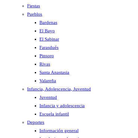
Fiestas
Pueblos
Bardenas
El Bayo
El Sabinar
Farasdués
Pinsoro
Rivas
Santa Anastasia
Valareña
Infancia, Adolescencia, Juventud
Juventud
Infancia y adolescencia
Escuela infantil
Deportes
Información general