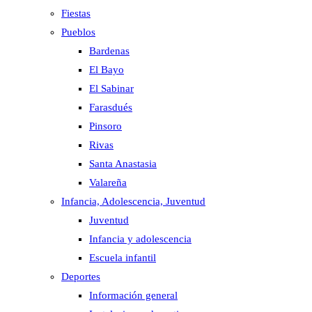
Fiestas
Pueblos
Bardenas
El Bayo
El Sabinar
Farasdués
Pinsoro
Rivas
Santa Anastasia
Valareña
Infancia, Adolescencia, Juventud
Juventud
Infancia y adolescencia
Escuela infantil
Deportes
Información general