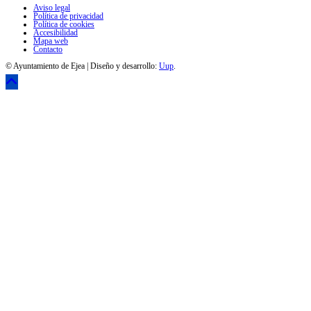
Aviso legal
Política de privacidad
Política de cookies
Accesibilidad
Mapa web
Contacto
© Ayuntamiento de Ejea | Diseño y desarrollo:
Uup
.