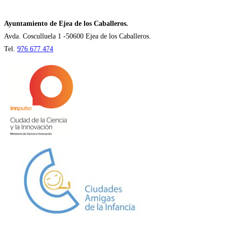
una
nueva
Ayuntamiento de Ejea de los Caballeros.
pestaña
Avda. Cosculluela 1 -50600 Ejea de los Caballeros.
Tel.
976 677 474