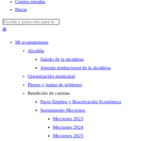
Compra entradas
Buscar
Buscar
Pulsa
en
Escape
esta
para
Mi ayuntamiento
web
cerrar
Alcaldía
el
Saludo de la alcaldesa
panel
Agenda institucional de la alcaldesa
de
Organización municipal
búsqueda.
Plenos y juntas de gobierno
Rendición de cuentas
Pacto Empleo y Reactivación Económica
Seguimiento Mociones
Mociones 2023
Mociones 2024
Mociones 2025