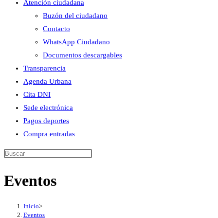
Atención ciudadana
Buzón del ciudadano
Contacto
WhatsApp Ciudadano
Documentos descargables
Transparencia
Agenda Urbana
Cita DNI
Sede electrónica
Pagos deportes
Compra entradas
Buscar
en
Eventos
esta
web
Inicio
>
Eventos