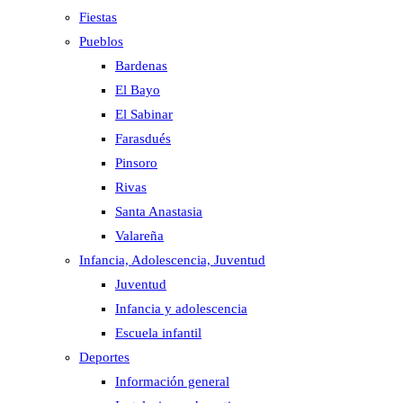
Fiestas
Pueblos
Bardenas
El Bayo
El Sabinar
Farasdués
Pinsoro
Rivas
Santa Anastasia
Valareña
Infancia, Adolescencia, Juventud
Juventud
Infancia y adolescencia
Escuela infantil
Deportes
Información general