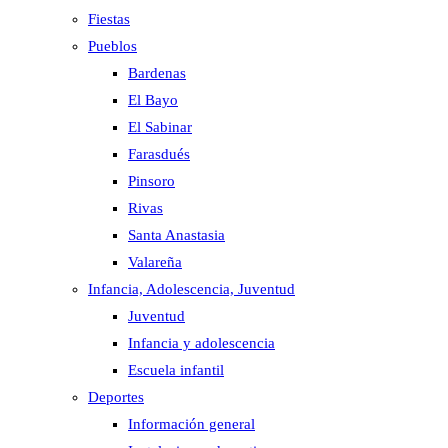
Fiestas
Pueblos
Bardenas
El Bayo
El Sabinar
Farasdués
Pinsoro
Rivas
Santa Anastasia
Valareña
Infancia, Adolescencia, Juventud
Juventud
Infancia y adolescencia
Escuela infantil
Deportes
Información general