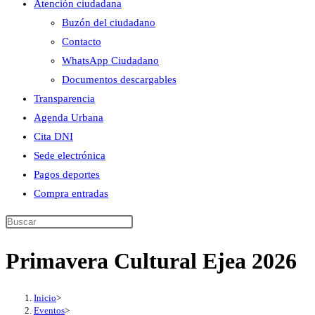
Atención ciudadana
Buzón del ciudadano
Contacto
WhatsApp Ciudadano
Documentos descargables
Transparencia
Agenda Urbana
Cita DNI
Sede electrónica
Pagos deportes
Compra entradas
Buscar
en
Primavera Cultural Ejea 2026
esta
web
Inicio
>
Eventos
>