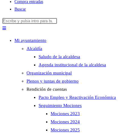
Compra entradas
Buscar
Buscar
Pulsa
en
Escape
esta
para
Mi ayuntamiento
web
cerrar
Alcaldía
el
Saludo de la alcaldesa
panel
Agenda institucional de la alcaldesa
de
Organización municipal
búsqueda.
Plenos y juntas de gobierno
Rendición de cuentas
Pacto Empleo y Reactivación Económica
Seguimiento Mociones
Mociones 2023
Mociones 2024
Mociones 2025