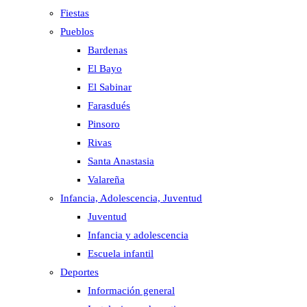
Fiestas
Pueblos
Bardenas
El Bayo
El Sabinar
Farasdués
Pinsoro
Rivas
Santa Anastasia
Valareña
Infancia, Adolescencia, Juventud
Juventud
Infancia y adolescencia
Escuela infantil
Deportes
Información general