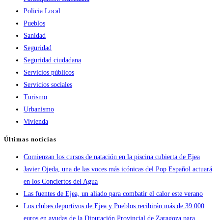
Policia Local
Pueblos
Sanidad
Seguridad
Seguridad ciudadana
Servicios públicos
Servicios sociales
Turismo
Urbanismo
Vivienda
Últimas noticias
Comienzan los cursos de natación en la piscina cubierta de Ejea
Javier Ojeda, una de las voces más icónicas del Pop Español actuará
en los Conciertos del Agua
Las fuentes de Ejea, un aliado para combatir el calor este verano
Los clubes deportivos de Ejea y Pueblos recibirán más de 39.000
euros en ayudas de la Diputación Provincial de Zaragoza para