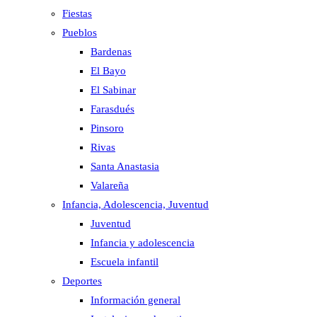
Fiestas
Pueblos
Bardenas
El Bayo
El Sabinar
Farasdués
Pinsoro
Rivas
Santa Anastasia
Valareña
Infancia, Adolescencia, Juventud
Juventud
Infancia y adolescencia
Escuela infantil
Deportes
Información general