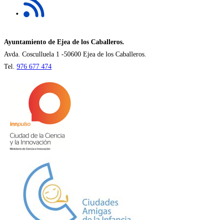
abre
pestaña
en
una
nueva
Ayuntamiento de Ejea de los Caballeros.
pestaña
Avda. Cosculluela 1 -50600 Ejea de los Caballeros.
Tel.
976 677 474