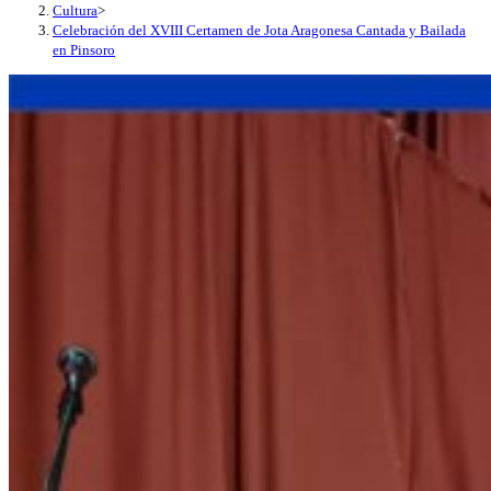
Cultura
>
Celebración del XVIII Certamen de Jota Aragonesa Cantada y Bailada
en Pinsoro