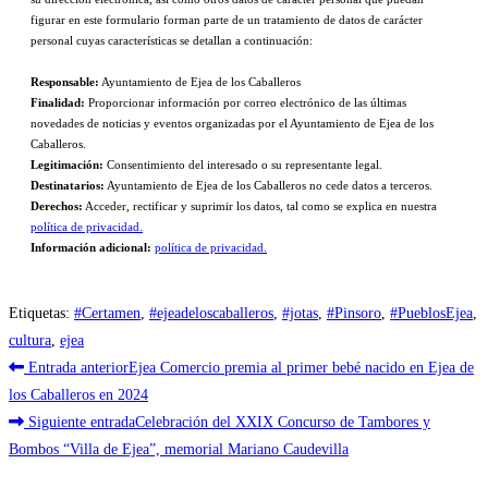
figurar en este formulario forman parte de un tratamiento de datos de carácter
personal cuyas características se detallan a continuación:
Responsable:
Ayuntamiento de Ejea de los Caballeros
Finalidad:
Proporcionar información por correo electrónico de las últimas
novedades de noticias y eventos organizadas por el Ayuntamiento de Ejea de los
Caballeros.
Legitimación:
Consentimiento del interesado o su representante legal.
Destinatarios:
Ayuntamiento de Ejea de los Caballeros no cede datos a terceros.
Derechos:
Acceder, rectificar y suprimir los datos, tal como se explica en nuestra
política de privacidad.
Información adicional:
política de privacidad.
Etiquetas
:
#Certamen
,
#ejeadeloscaballeros
,
#jotas
,
#Pinsoro
,
#PueblosEjea
,
cultura
,
ejea
Leer
Entrada anterior
Ejea Comercio premia al primer bebé nacido en Ejea de
más
los Caballeros en 2024
Siguiente entrada
Celebración del XXIX Concurso de Tambores y
artículos
Bombos “Villa de Ejea”, memorial Mariano Caudevilla