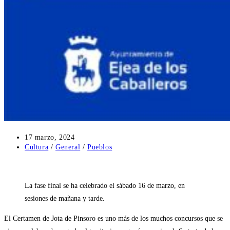
Publicación
17 marzo, 2024
de
Categoría
Cultura
/
General
/
Pueblos
la
de
entrada:
la
entrada:
La fase final se ha celebrado el sábado 16 de marzo, en
sesiones de mañana y tarde.
El Certamen de Jota de Pinsoro es uno más de los muchos concursos que se