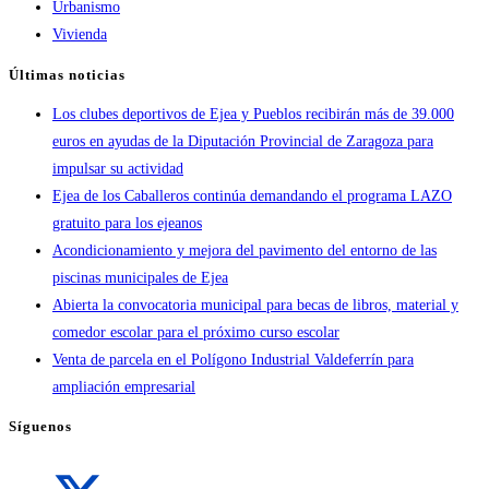
Urbanismo
Vivienda
Últimas noticias
Los clubes deportivos de Ejea y Pueblos recibirán más de 39.000
euros en ayudas de la Diputación Provincial de Zaragoza para
impulsar su actividad
Ejea de los Caballeros continúa demandando el programa LAZO
gratuito para los ejeanos
Acondicionamiento y mejora del pavimento del entorno de las
piscinas municipales de Ejea
Abierta la convocatoria municipal para becas de libros, material y
comedor escolar para el próximo curso escolar
Venta de parcela en el Polígono Industrial Valdeferrín para
ampliación empresarial
Síguenos
Se