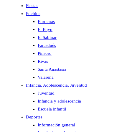
Fiestas
Pueblos
Bardenas
El Bayo
El Sabinar
Farasdués
Pinsoro
Rivas
Santa Anastasia
Valareña
Infancia, Adolescencia, Juventud
Juventud
Infancia y adolescencia
Escuela infantil
Deportes
Información general