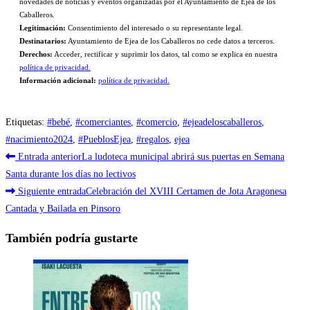
novedades de noticias y eventos organizadas por el Ayuntamiento de Ejea de los
Caballeros.
Legitimación:
Consentimiento del interesado o su representante legal.
Destinatarios:
Ayuntamiento de Ejea de los Caballeros no cede datos a terceros.
Derechos:
Acceder, rectificar y suprimir los datos, tal como se explica en nuestra
política de privacidad.
Información adicional:
política de privacidad.
Etiquetas
:
#bebé
,
#comerciantes
,
#comercio
,
#ejeadeloscaballeros
,
#nacimiento2024
,
#PueblosEjea
,
#regalos
,
ejea
Leer
Entrada anterior
La ludoteca municipal abrirá sus puertas en Semana
más
Santa durante los días no lectivos
Siguiente entrada
Celebración del XVIII Certamen de Jota Aragonesa
artículos
Cantada y Bailada en Pinsoro
También podría gustarte