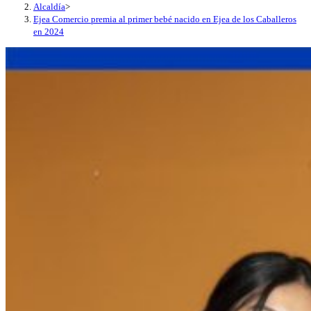
Alcaldía
>
Ejea Comercio premia al primer bebé nacido en Ejea de los Caballeros
en 2024