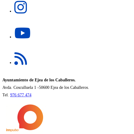
nueva
abre
pestaña
en
una
Se
nueva
abre
pestaña
en
una
Se
nueva
abre
pestaña
en
una
nueva
Ayuntamiento de Ejea de los Caballeros.
pestaña
Avda. Cosculluela 1 -50600 Ejea de los Caballeros.
Tel.
976 677 474