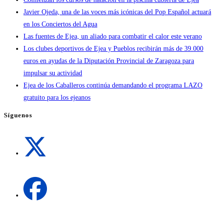
Javier Ojeda, una de las voces más icónicas del Pop Español actuará
en los Conciertos del Agua
Las fuentes de Ejea, un aliado para combatir el calor este verano
Los clubes deportivos de Ejea y Pueblos recibirán más de 39.000
euros en ayudas de la Diputación Provincial de Zaragoza para
impulsar su actividad
Ejea de los Caballeros continúa demandando el programa LAZO
gratuito para los ejeanos
Síguenos
Se
abre
en
una
Se
nueva
abre
pestaña
en
una
Se