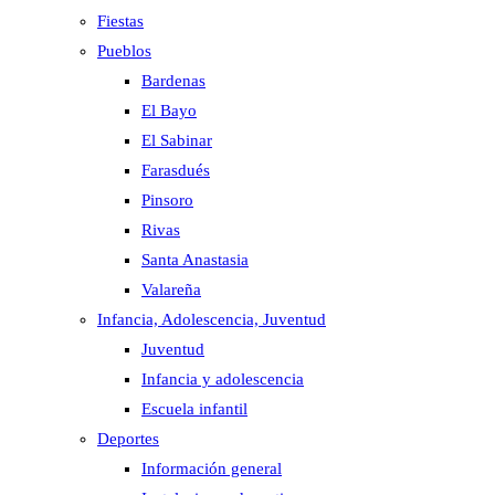
Fiestas
Pueblos
Bardenas
El Bayo
El Sabinar
Farasdués
Pinsoro
Rivas
Santa Anastasia
Valareña
Infancia, Adolescencia, Juventud
Juventud
Infancia y adolescencia
Escuela infantil
Deportes
Información general