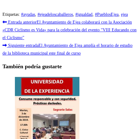
Etiquetas
:
#ayudas
,
#ejeadeloscaballeros
,
#igualdad
,
#PueblosEjea
,
ejea
Leer
Entrada anterior
El Ayuntamiento de Ejea colaborará con la Asociación
más
«CDR Ciclismo es Vida» para la celebración del evento “VIII Educando con
el Ciclismo”
artículos
Siguiente entrada
El Ayuntamiento de Ejea amplía el horario de estudio
de la biblioteca municipal este final de curso
También podría gustarte