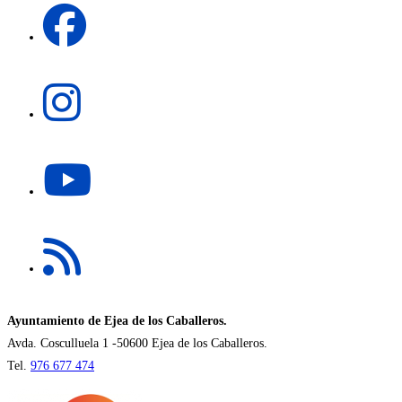
nueva
abre
pestaña
en
una
Se
nueva
abre
pestaña
en
una
Se
nueva
abre
pestaña
en
una
Se
nueva
abre
pestaña
en
una
nueva
Ayuntamiento de Ejea de los Caballeros.
pestaña
Avda. Cosculluela 1 -50600 Ejea de los Caballeros.
Tel.
976 677 474