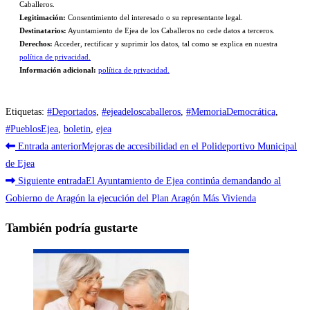
Caballeros.
Legitimación:
Consentimiento del interesado o su representante legal.
Destinatarios:
Ayuntamiento de Ejea de los Caballeros no cede datos a terceros.
Derechos:
Acceder, rectificar y suprimir los datos, tal como se explica en nuestra
política de privacidad.
Información adicional:
política de privacidad.
Etiquetas
:
#Deportados
,
#ejeadeloscaballeros
,
#MemoriaDemocrática
,
#PueblosEjea
,
boletin
,
ejea
Leer
Entrada anterior
Mejoras de accesibilidad en el Polideportivo Municipal
más
de Ejea
Siguiente entrada
El Ayuntamiento de Ejea continúa demandando al
artículos
Gobierno de Aragón la ejecución del Plan Aragón Más Vivienda
También podría gustarte