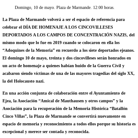
la
de
Domingo, 10 de mayo. Plaza de Marmande. 12:00 horas.
entrada:
la
entrada:
La Plaza de Marmande volverá a ser el espacio de referencia para
celebrar el DÍA DE HOMENAJE A LOS CINCOVILLESES
DEPORTADOS A LOS CAMPOS DE CONCENTRACIÓN NAZIS, del
mismo modo que lo fue en 2019 cuando se colocaron en ella los
“Adoquines de la Memoria” en recuerdo a los siete deportados ejeanos.
El domingo 10 de mayo, treinta y dos cincovilleses serán honrados en
un acto de homenaje a quienes habían huido de la Guerra Civil y
acabaron siendo víctimas de una de las mayores tragedias del siglo XX,
la del Holocausto nazi.
En una acción conjunta de colaboración entre el Ayuntamiento de
Ejea, la Asociación “Amical de Mauthausen y otros campos” y la
Asociación para la recuperación de la Memoria Histórica “Batallón
Cinco Villas”, la Plaza de Marmande se convertirá nuevamente en
espacio de memoria y reconocimiento a todos ellos porque su historia es
excepcional y merece ser contada y reconocida.