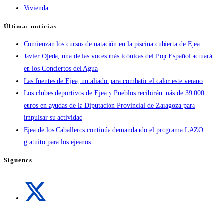
Vivienda
Últimas noticias
Comienzan los cursos de natación en la piscina cubierta de Ejea
Javier Ojeda, una de las voces más icónicas del Pop Español actuará
en los Conciertos del Agua
Las fuentes de Ejea, un aliado para combatir el calor este verano
Los clubes deportivos de Ejea y Pueblos recibirán más de 39.000
euros en ayudas de la Diputación Provincial de Zaragoza para
impulsar su actividad
Ejea de los Caballeros continúa demandando el programa LAZO
gratuito para los ejeanos
Síguenos
Se
abre
en
una
Se