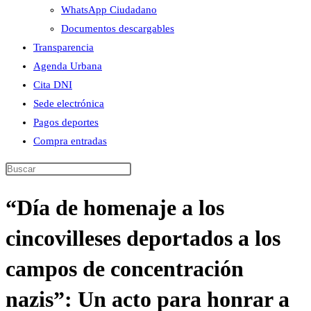
WhatsApp Ciudadano
Documentos descargables
Transparencia
Agenda Urbana
Cita DNI
Sede electrónica
Pagos deportes
Compra entradas
Buscar
en
“Día de homenaje a los
esta
web
cincovilleses deportados a los
campos de concentración
nazis”: Un acto para honrar a