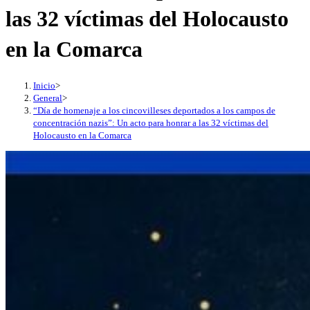
las 32 víctimas del Holocausto
en la Comarca
Inicio
>
General
>
“Día de homenaje a los cincovilleses deportados a los campos de
concentración nazis”: Un acto para honrar a las 32 víctimas del
Holocausto en la Comarca