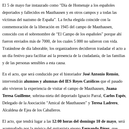
El 5 de mayo fue instaurado como “Día de Homenaje a los españoles
deportados y fallecidos en Mauthausen y en otros campos y a todas las
víctimas del nazismo de España”. La fecha elegida coincide con la
conmemoración de la liberación en 1945 del campo de Mauthausen,
conocido con el sobrenombre de “El Campo de los españoles” porque ahí
fueron enviados más de 7000, de los cuales 5.000 no salieron con vida.
Tratándose de día laborable, los organizadores decidieron trasladar el acto a
un día festivo para facilitar así la presencia de la ciudadanía, de las familias
y de las personas sensibles a esta causa.
En el acto, que será conducido por el historiador
José Antonio Remón
,
intervendrán
alumnos y alumnas del IES Reyes Católicos
que el pasado
año vivieron la experiencia de visitar el campo de Mauthausen,
Juana
Teresa Guilleme
, sobrina-nieta del deportado Ignacio Parral,
Carlos Espés
,
Delegado de la Asociación “Amical de Mauthausen” y
Teresa Ladrero
,
Alcaldesa de Ejea de los Caballeros.
El acto, que tendrá lugar a las
12:00 horas del domingo 10 de mayo
, será
acompañado por la música del guitarrista ejeano
Fernando Pérez
, que