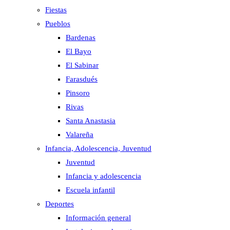
Fiestas
Pueblos
Bardenas
El Bayo
El Sabinar
Farasdués
Pinsoro
Rivas
Santa Anastasia
Valareña
Infancia, Adolescencia, Juventud
Juventud
Infancia y adolescencia
Escuela infantil
Deportes
Información general