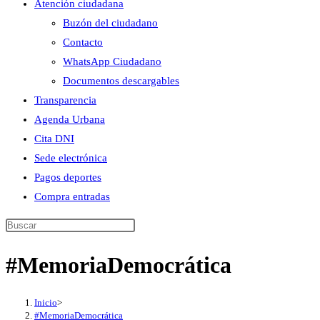
Atención ciudadana
Buzón del ciudadano
Contacto
WhatsApp Ciudadano
Documentos descargables
Transparencia
Agenda Urbana
Cita DNI
Sede electrónica
Pagos deportes
Compra entradas
Buscar
en
#MemoriaDemocrática
esta
web
Inicio
>
#MemoriaDemocrática