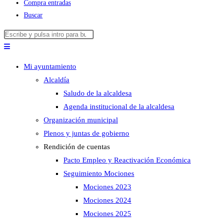
Compra entradas
Buscar
Buscar
Pulsa
en
Escape
esta
para
Mi ayuntamiento
web
cerrar
Alcaldía
el
Saludo de la alcaldesa
panel
Agenda institucional de la alcaldesa
de
Organización municipal
búsqueda.
Plenos y juntas de gobierno
Rendición de cuentas
Pacto Empleo y Reactivación Económica
Seguimiento Mociones
Mociones 2023
Mociones 2024
Mociones 2025