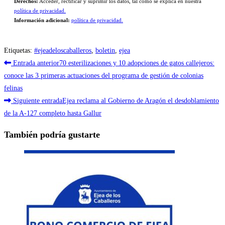
Derechos:
Acceder, rectificar y suprimir los datos, tal como se explica en nuestra
política de privacidad.
Información adicional:
política de privacidad.
Etiquetas
:
#ejeadeloscaballeros
,
boletin
,
ejea
Leer
Entrada anterior
70 esterilizaciones y 10 adopciones de gatos callejeros:
más
conoce las 3 primeras actuaciones del programa de gestión de colonias
felinas
artículos
Siguiente entrada
Ejea reclama al Gobierno de Aragón el desdoblamiento
de la A-127 completo hasta Gallur
También podría gustarte