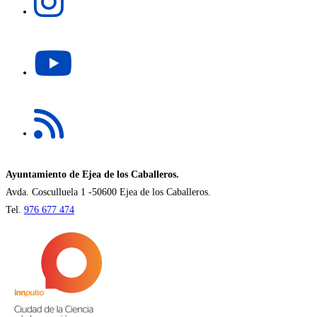
pestaña
en
una
Se
nueva
abre
pestaña
en
una
Se
nueva
abre
pestaña
en
una
nueva
Ayuntamiento de Ejea de los Caballeros.
pestaña
Avda. Cosculluela 1 -50600 Ejea de los Caballeros.
Tel.
976 677 474