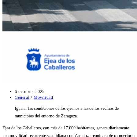
Publicación
6 octubre, 2025
de
Categoría
General
/
Movilidad
la
de
Igualar las condiciones de los ejeanos a las de los vecinos de
entrada:
la
entrada:
municipios del entorno de Zaragoza.
Ejea de los Caballeros, con más de 17.000 habitantes, genera diariamente
una movilidad recurrente y cotidiana con Zaragoza, equiparable o superior a