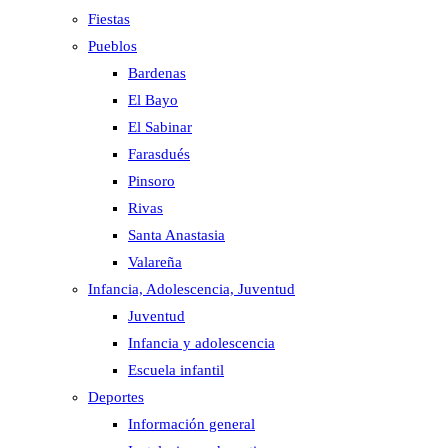
Fiestas
Pueblos
Bardenas
El Bayo
El Sabinar
Farasdués
Pinsoro
Rivas
Santa Anastasia
Valareña
Infancia, Adolescencia, Juventud
Juventud
Infancia y adolescencia
Escuela infantil
Deportes
Información general