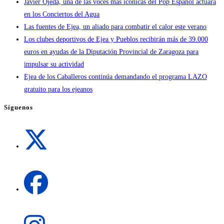
Javier Ojeda, una de las voces más icónicas del Pop Español actuará
en los Conciertos del Agua
Las fuentes de Ejea, un aliado para combatir el calor este verano
Los clubes deportivos de Ejea y Pueblos recibirán más de 39.000
euros en ayudas de la Diputación Provincial de Zaragoza para
impulsar su actividad
Ejea de los Caballeros continúa demandando el programa LAZO
gratuito para los ejeanos
Síguenos
Se
abre
en
una
Se
nueva
abre
pestaña
en
una
Se
nueva
abre