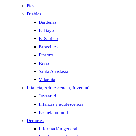
Fiestas
Pueblos
Bardenas
El Bayo
El Sabinar
Farasdués
Pinsoro
Rivas
Santa Anastasia
Valareña
Infancia, Adolescencia, Juventud
Juventud
Infancia y adolescencia
Escuela infantil
Deportes
Información general