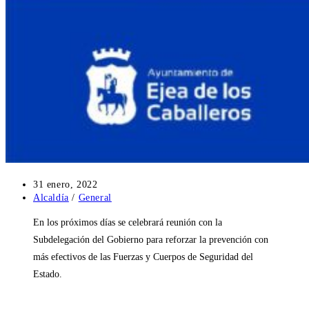
Publicación
31 enero, 2022
de
Categoría
Alcaldía
/
General
la
de
En los próximos días se celebrará reunión con la
entrada:
la
entrada:
Subdelegación del Gobierno para reforzar la prevención con
más efectivos de las Fuerzas y Cuerpos de Seguridad del
Estado.