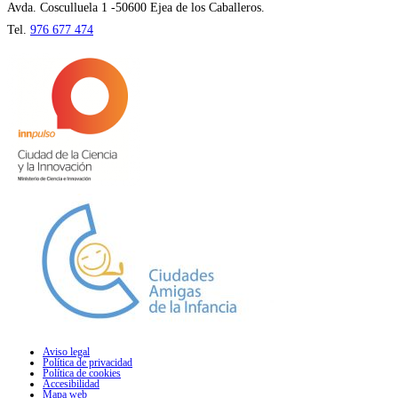
pestaña
Avda. Cosculluela 1 -50600 Ejea de los Caballeros.
Tel.
976 677 474
Aviso legal
Política de privacidad
Política de cookies
Accesibilidad
Mapa web