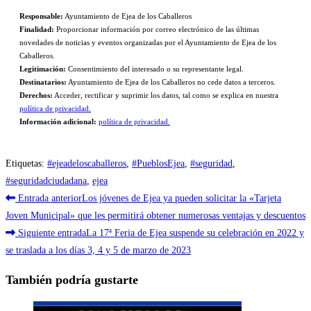
Responsable:
Ayuntamiento de Ejea de los Caballeros
Finalidad:
Proporcionar información por correo electrónico de las últimas
novedades de noticias y eventos organizadas por el Ayuntamiento de Ejea de los
Caballeros.
Legitimación:
Consentimiento del interesado o su representante legal.
Destinatarios:
Ayuntamiento de Ejea de los Caballeros no cede datos a terceros.
Derechos:
Acceder, rectificar y suprimir los datos, tal como se explica en nuestra
política de privacidad.
Información adicional:
política de privacidad.
Etiquetas
:
#ejeadeloscaballeros
,
#PueblosEjea
,
#seguridad
,
#seguridadciudadana
,
ejea
Leer
Entrada anterior
Los jóvenes de Ejea ya pueden solicitar la «Tarjeta
más
Joven Municipal» que les permitirá obtener numerosas ventajas y descuentos
Siguiente entrada
La 17ª Feria de Ejea suspende su celebración en 2022 y
artículos
se traslada a los días 3, 4 y 5 de marzo de 2023
También podría gustarte