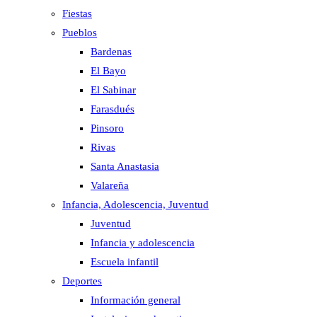
Fiestas
Pueblos
Bardenas
El Bayo
El Sabinar
Farasdués
Pinsoro
Rivas
Santa Anastasia
Valareña
Infancia, Adolescencia, Juventud
Juventud
Infancia y adolescencia
Escuela infantil
Deportes
Información general