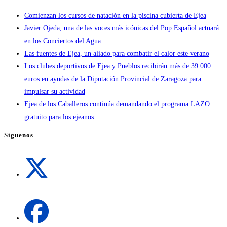
Comienzan los cursos de natación en la piscina cubierta de Ejea
Javier Ojeda, una de las voces más icónicas del Pop Español actuará
en los Conciertos del Agua
Las fuentes de Ejea, un aliado para combatir el calor este verano
Los clubes deportivos de Ejea y Pueblos recibirán más de 39.000
euros en ayudas de la Diputación Provincial de Zaragoza para
impulsar su actividad
Ejea de los Caballeros continúa demandando el programa LAZO
gratuito para los ejeanos
Síguenos
Se
abre
en
una
Se
nueva
abre
pestaña
en