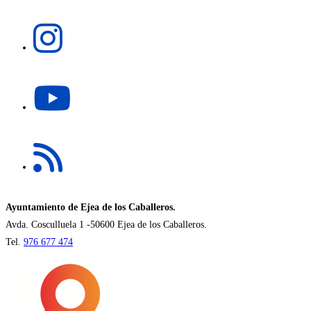
una
Se
nueva
abre
pestaña
en
una
Se
nueva
abre
pestaña
en
una
Se
nueva
abre
pestaña
en
una
nueva
Ayuntamiento de Ejea de los Caballeros.
pestaña
Avda. Cosculluela 1 -50600 Ejea de los Caballeros.
Tel.
976 677 474