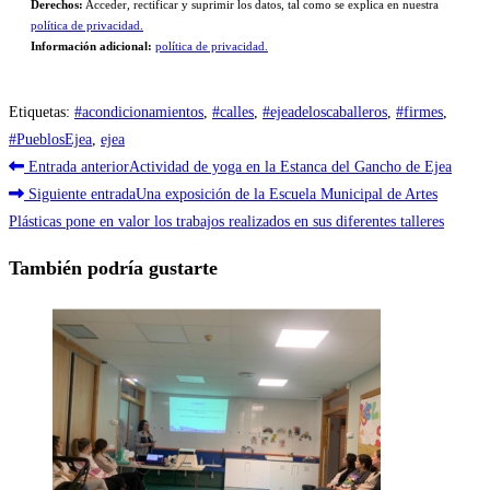
Derechos:
Acceder, rectificar y suprimir los datos, tal como se explica en nuestra
política de privacidad.
Información adicional:
política de privacidad.
Etiquetas
:
#acondicionamientos
,
#calles
,
#ejeadeloscaballeros
,
#firmes
,
#PueblosEjea
,
ejea
Leer
Entrada anterior
Actividad de yoga en la Estanca del Gancho de Ejea
más
Siguiente entrada
Una exposición de la Escuela Municipal de Artes
Plásticas pone en valor los trabajos realizados en sus diferentes talleres
artículos
También podría gustarte