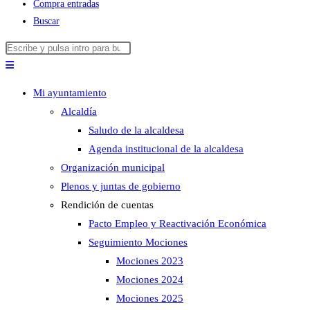
Compra entradas
Buscar
Buscar
Pulsa
en
Escape
esta
para
Mi ayuntamiento
web
cerrar
Alcaldía
el
Saludo de la alcaldesa
panel
Agenda institucional de la alcaldesa
de
Organización municipal
búsqueda.
Plenos y juntas de gobierno
Rendición de cuentas
Pacto Empleo y Reactivación Económica
Seguimiento Mociones
Mociones 2023
Mociones 2024
Mociones 2025