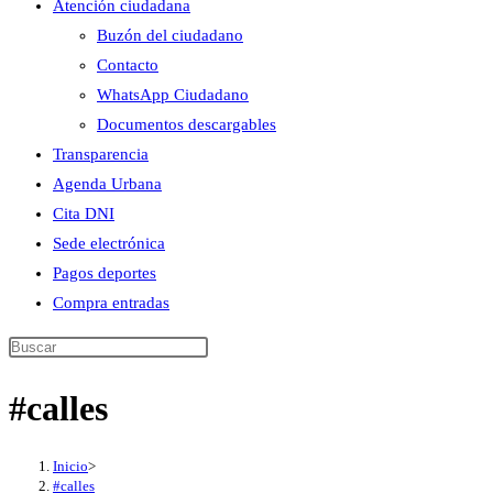
Atención ciudadana
Buzón del ciudadano
Contacto
WhatsApp Ciudadano
Documentos descargables
Transparencia
Agenda Urbana
Cita DNI
Sede electrónica
Pagos deportes
Compra entradas
Buscar
en
#calles
esta
web
Inicio
>
#calles