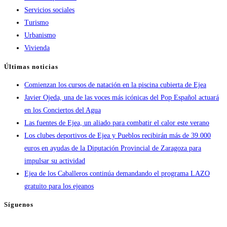
Servicios sociales
Turismo
Urbanismo
Vivienda
Últimas noticias
Comienzan los cursos de natación en la piscina cubierta de Ejea
Javier Ojeda, una de las voces más icónicas del Pop Español actuará
en los Conciertos del Agua
Las fuentes de Ejea, un aliado para combatir el calor este verano
Los clubes deportivos de Ejea y Pueblos recibirán más de 39.000
euros en ayudas de la Diputación Provincial de Zaragoza para
impulsar su actividad
Ejea de los Caballeros continúa demandando el programa LAZO
gratuito para los ejeanos
Síguenos
Se