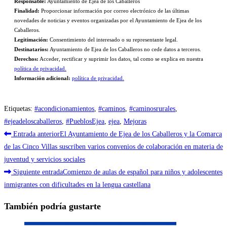
Responsable:
Ayuntamiento de Ejea de los Caballeros
Finalidad:
Proporcionar información por correo electrónico de las últimas
novedades de noticias y eventos organizadas por el Ayuntamiento de Ejea de los
Caballeros.
Legitimación:
Consentimiento del interesado o su representante legal.
Destinatarios:
Ayuntamiento de Ejea de los Caballeros no cede datos a terceros.
Derechos:
Acceder, rectificar y suprimir los datos, tal como se explica en nuestra
política de privacidad.
Información adicional:
política de privacidad.
Etiquetas
:
#acondicionamientos
,
#caminos
,
#caminosrurales
,
#ejeadeloscaballeros
,
#PueblosEjea
,
ejea
,
Mejoras
Leer
Entrada anterior
El Ayuntamiento de Ejea de los Caballeros y la Comarca
más
de las Cinco Villas suscriben varios convenios de colaboración en materia de
juventud y servicios sociales
artículos
Siguiente entrada
Comienzo de aulas de español para niños y adolescentes
inmigrantes con dificultades en la lengua castellana
También podría gustarte