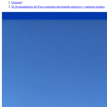
General
>
El Ayuntamiento de Ejea continúa mejorando apriscos y caminos rurales