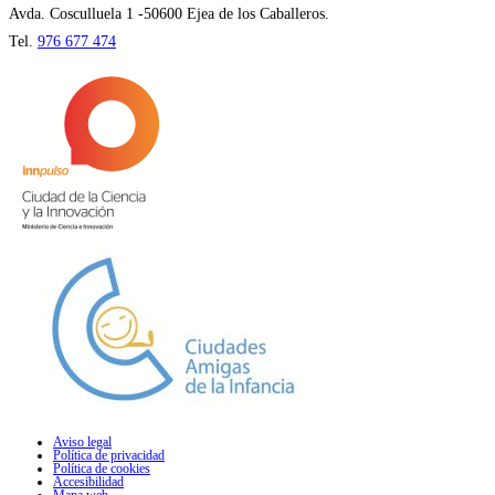
pestaña
Avda. Cosculluela 1 -50600 Ejea de los Caballeros.
Tel.
976 677 474
Aviso legal
Política de privacidad
Política de cookies
Accesibilidad