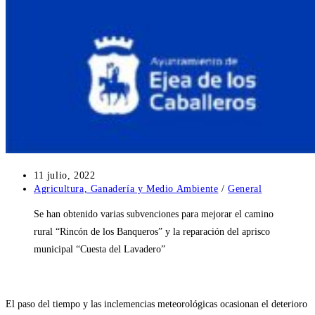
Publicación
11 julio, 2022
de
Categoría
Agricultura, Ganadería y Medio Ambiente
/
General
la
de
Se han obtenido varias subvenciones para mejorar el camino
entrada:
la
entrada:
rural “Rincón de los Banqueros” y la reparación del aprisco
municipal “Cuesta del Lavadero”
El paso del tiempo y las inclemencias meteorológicas ocasionan el deterioro