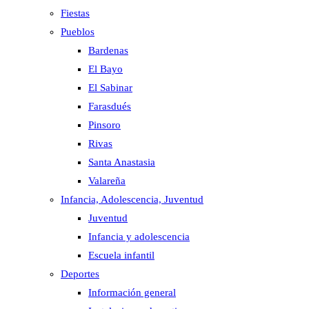
Fiestas
Pueblos
Bardenas
El Bayo
El Sabinar
Farasdués
Pinsoro
Rivas
Santa Anastasia
Valareña
Infancia, Adolescencia, Juventud
Juventud
Infancia y adolescencia
Escuela infantil
Deportes
Información general