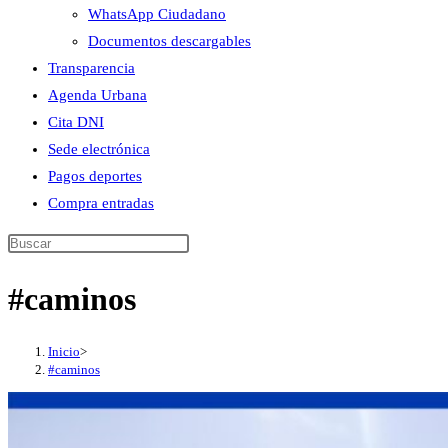
WhatsApp Ciudadano
Documentos descargables
Transparencia
Agenda Urbana
Cita DNI
Sede electrónica
Pagos deportes
Compra entradas
Buscar
en
#caminos
esta
web
Inicio
>
#caminos