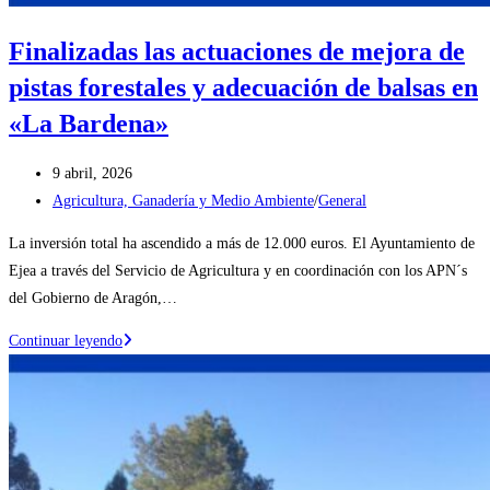
Finalizadas las actuaciones de mejora de
pistas forestales y adecuación de balsas en
«La Bardena»
Publicación
9 abril, 2026
de
Categoría
Agricultura, Ganadería y Medio Ambiente
/
General
la
de
La inversión total ha ascendido a más de 12.000 euros. El Ayuntamiento de
entrada:
la
Ejea a través del Servicio de Agricultura y en coordinación con los APN´s
entrada:
del Gobierno de Aragón,…
Finalizadas
Continuar leyendo
las
actuaciones
de
mejora
de