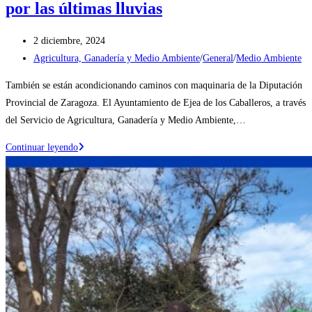
por las últimas lluvias
Publicación
2 diciembre, 2024
de
Categoría
Agricultura, Ganadería y Medio Ambiente
/
General
/
Medio Ambiente
la
de
También se están acondicionando caminos con maquinaria de la Diputación
entrada:
la
Provincial de Zaragoza. El Ayuntamiento de Ejea de los Caballeros, a través
entrada:
del Servicio de Agricultura, Ganadería y Medio Ambiente,…
Actuaciones
Continuar leyendo
de
urgencia
para
la
conservación
de
pistas
forestales
dañadas