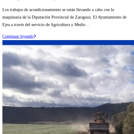
la
de
Los trabajos de acondicionamiento se están llevando a cabo con la
entrada:
la
maquinaria de la Diputación Provincial de Zaragoza. El Ayuntamiento de
entrada:
Ejea a través del servicio de Agricultura y Medio…
Continúan
Continuar leyendo
los
trabajos
de
mejora
de
pistas
forestales
en
el
«Monte
de
La
Bardena»