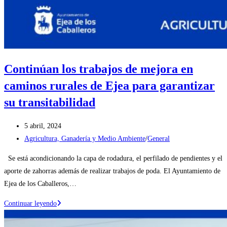
Continúan los trabajos de mejora en
caminos rurales de Ejea para garantizar
su transitabilidad
Publicación
5 abril, 2024
de
Categoría
Agricultura, Ganadería y Medio Ambiente
/
General
la
de
Se está acondicionando la capa de rodadura, el perfilado de pendientes y el
entrada:
la
aporte de zahorras además de realizar trabajos de poda. El Ayuntamiento de
entrada:
Ejea de los Caballeros,…
Continúan
Continuar leyendo
los