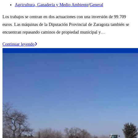
de
Categoría
Agricultura, Ganadería y Medio Ambiente
/
General
la
de
Los trabajos se centran en dos actuaciones con una inversión de 99.709
entrada:
la
euros. Las máquinas de la Diputación Provincial de Zaragoza también se
entrada:
encuentran repasando caminos de propiedad municipal y…
Continúan
Continuar leyendo
las
actuaciones
para
mejora
y
el
acondicionamiento
de
los
caminos
de
Ejea