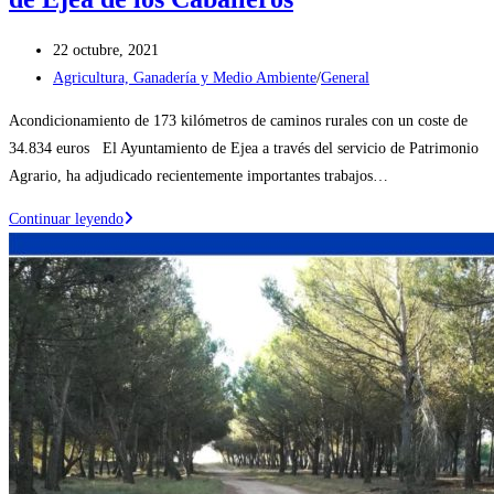
Publicación
22 octubre, 2021
de
Categoría
Agricultura, Ganadería y Medio Ambiente
/
General
la
de
Acondicionamiento de 173 kilómetros de caminos rurales con un coste de
entrada:
la
34.834 euros El Ayuntamiento de Ejea a través del servicio de Patrimonio
entrada:
Agrario, ha adjudicado recientemente importantes trabajos…
En
Continuar leyendo
ejecución
varios
trabajos
de
acondicionamiento
en
caminos
públicos
de
Ejea