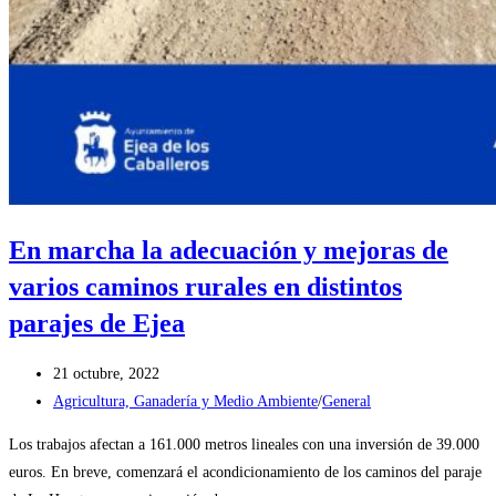
En marcha la adecuación y mejoras de
varios caminos rurales en distintos
parajes de Ejea
Publicación
21 octubre, 2022
de
Categoría
Agricultura, Ganadería y Medio Ambiente
/
General
la
de
Los trabajos afectan a 161.000 metros lineales con una inversión de 39.000
entrada:
la
euros. En breve, comenzará el acondicionamiento de los caminos del paraje
entrada: