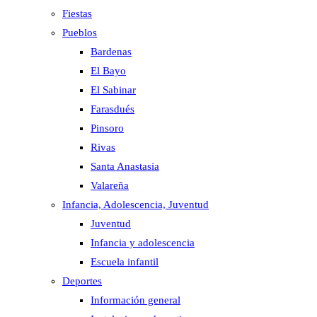
Fiestas
Pueblos
Bardenas
El Bayo
El Sabinar
Farasdués
Pinsoro
Rivas
Santa Anastasia
Valareña
Infancia, Adolescencia, Juventud
Juventud
Infancia y adolescencia
Escuela infantil
Deportes
Información general