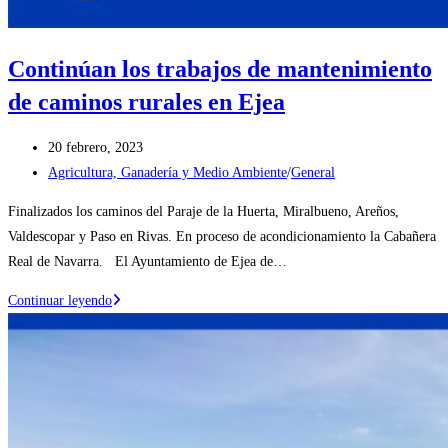
Continúan los trabajos de mantenimiento
de caminos rurales en Ejea
Publicación
20 febrero, 2023
de
Categoría
Agricultura, Ganadería y Medio Ambiente
/
General
la
de
Finalizados los caminos del Paraje de la Huerta, Miralbueno, Areños,
entrada:
la
Valdescopar y Paso en Rivas. En proceso de acondicionamiento la Cabañera
entrada:
Real de Navarra. El Ayuntamiento de Ejea de…
Continúan
Continuar leyendo
los
trabajos
de
mantenimiento
de