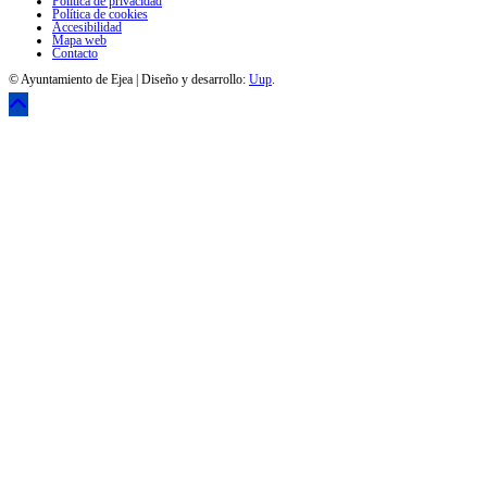
Política de privacidad
Política de cookies
Accesibilidad
Mapa web
Contacto
© Ayuntamiento de Ejea | Diseño y desarrollo:
Uup
.