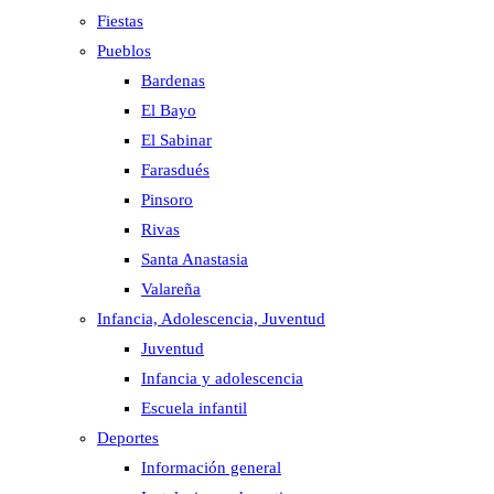
Fiestas
Pueblos
Bardenas
El Bayo
El Sabinar
Farasdués
Pinsoro
Rivas
Santa Anastasia
Valareña
Infancia, Adolescencia, Juventud
Juventud
Infancia y adolescencia
Escuela infantil
Deportes
Información general