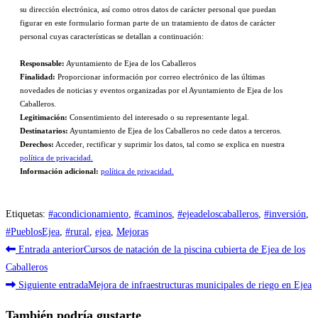
su dirección electrónica, así como otros datos de carácter personal que puedan
figurar en este formulario forman parte de un tratamiento de datos de carácter
personal cuyas características se detallan a continuación:
Responsable:
Ayuntamiento de Ejea de los Caballeros
Finalidad:
Proporcionar información por correo electrónico de las últimas
novedades de noticias y eventos organizadas por el Ayuntamiento de Ejea de los
Caballeros.
Legitimación:
Consentimiento del interesado o su representante legal.
Destinatarios:
Ayuntamiento de Ejea de los Caballeros no cede datos a terceros.
Derechos:
Acceder, rectificar y suprimir los datos, tal como se explica en nuestra
política de privacidad.
Información adicional:
política de privacidad.
Etiquetas
:
#acondicionamiento
,
#caminos
,
#ejeadeloscaballeros
,
#inversión
,
#PueblosEjea
,
#rural
,
ejea
,
Mejoras
Leer
Entrada anterior
Cursos de natación de la piscina cubierta de Ejea de los
más
Caballeros
Siguiente entrada
Mejora de infraestructuras municipales de riego en Ejea
artículos
También podría gustarte