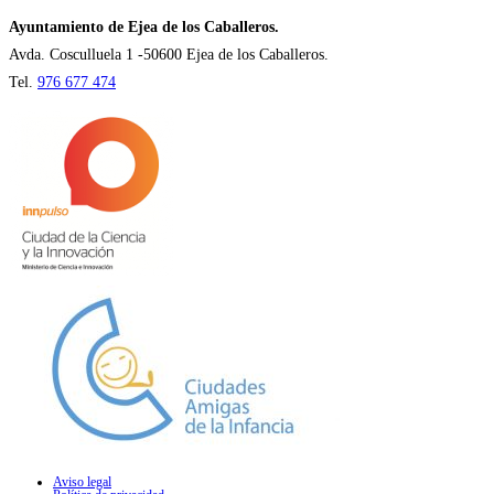
nueva
Ayuntamiento de Ejea de los Caballeros.
pestaña
Avda. Cosculluela 1 -50600 Ejea de los Caballeros.
Tel.
976 677 474
Aviso legal