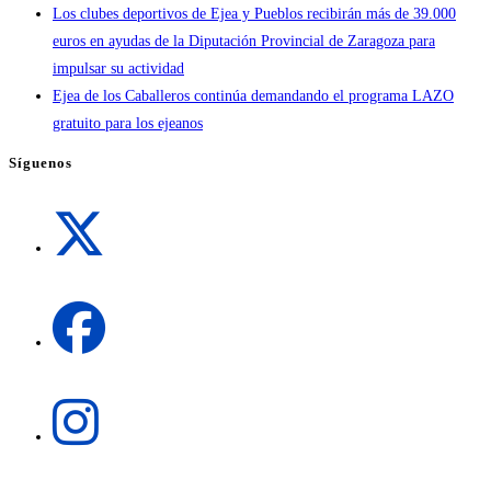
Los clubes deportivos de Ejea y Pueblos recibirán más de 39.000
euros en ayudas de la Diputación Provincial de Zaragoza para
impulsar su actividad
Ejea de los Caballeros continúa demandando el programa LAZO
gratuito para los ejeanos
Síguenos
Se
abre
en
una
Se
nueva
abre
pestaña
en
una
Se
nueva
abre
pestaña
en
una
Se