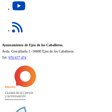
nueva
abre
pestaña
en
una
Se
nueva
abre
pestaña
en
una
nueva
Ayuntamiento de Ejea de los Caballeros.
pestaña
Avda. Cosculluela 1 -50600 Ejea de los Caballeros.
Tel.
976 677 474