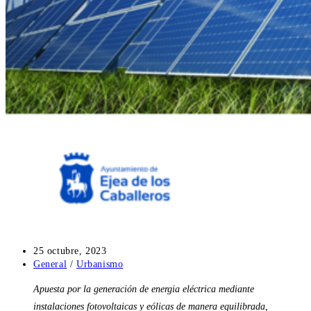
Publicación
25 octubre, 2023
de
Categoría
General
/
Urbanismo
la
de
Apuesta por la generación de energia eléctrica mediante
entrada:
la
entrada:
instalaciones fotovoltaicas y eólicas de manera equilibrada,