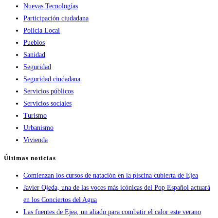
Nuevas Tecnologías
Participación ciudadana
Policia Local
Pueblos
Sanidad
Seguridad
Seguridad ciudadana
Servicios públicos
Servicios sociales
Turismo
Urbanismo
Vivienda
Últimas noticias
Comienzan los cursos de natación en la piscina cubierta de Ejea
Javier Ojeda, una de las voces más icónicas del Pop Español actuará
en los Conciertos del Agua
Las fuentes de Ejea, un aliado para combatir el calor este verano