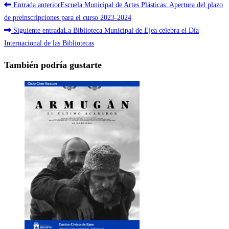
Leer
Entrada anterior
Escuela Municipal de Artes Plásticas: Apertura del plazo
más
de preinscripciones para el curso 2023-2024
Siguiente entrada
La Biblioteca Municipal de Ejea celebra el Día
artículos
Internacional de las Bibliotecas
También podría gustarte