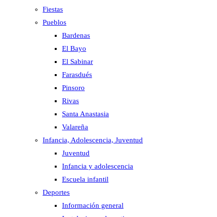
Fiestas
Pueblos
Bardenas
El Bayo
El Sabinar
Farasdués
Pinsoro
Rivas
Santa Anastasia
Valareña
Infancia, Adolescencia, Juventud
Juventud
Infancia y adolescencia
Escuela infantil
Deportes
Información general