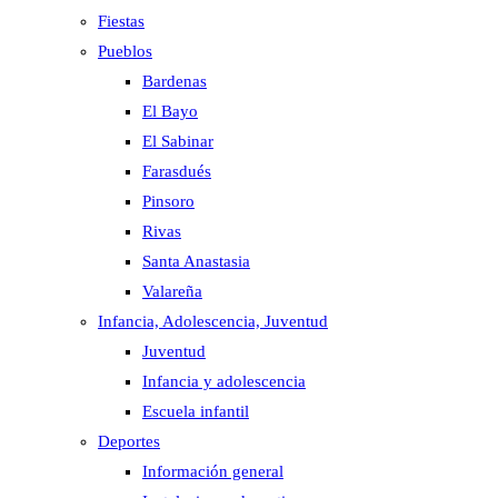
Fiestas
Pueblos
Bardenas
El Bayo
El Sabinar
Farasdués
Pinsoro
Rivas
Santa Anastasia
Valareña
Infancia, Adolescencia, Juventud
Juventud
Infancia y adolescencia
Escuela infantil
Deportes
Información general