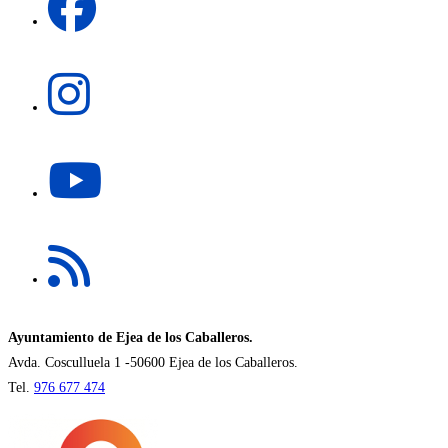
abre
pestaña
en
una
Se
nueva
abre
pestaña
en
una
Se
nueva
abre
pestaña
en
una
Se
nueva
abre
pestaña
en
una
nueva
Ayuntamiento de Ejea de los Caballeros.
pestaña
Avda. Cosculluela 1 -50600 Ejea de los Caballeros.
Tel.
976 677 474