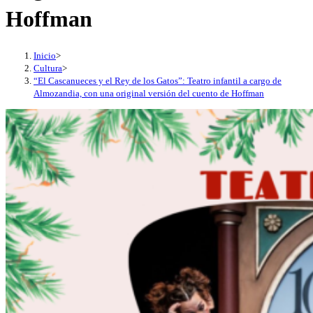
Hoffman
Inicio
>
Cultura
>
“El Cascanueces y el Rey de los Gatos”: Teatro infantil a cargo de
Almozandia, con una original versión del cuento de Hoffman