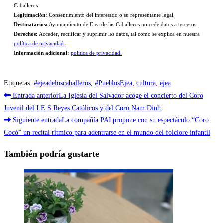
Caballeros.
Legitimación:
Consentimiento del interesado o su representante legal.
Destinatarios:
Ayuntamiento de Ejea de los Caballeros no cede datos a terceros.
Derechos:
Acceder, rectificar y suprimir los datos, tal como se explica en nuestra
política de privacidad.
Información adicional:
política de privacidad.
Etiquetas
:
#ejeadeloscaballeros
,
#PueblosEjea
,
cultura
,
ejea
Leer
Entrada anterior
La Iglesia del Salvador acoge el concierto del Coro
más
Juvenil del I.E.S Reyes Católicos y del Coro Nam Dinh
Siguiente entrada
La compañía PAI propone con su espectáculo “Coro
artículos
Cocó” un recital rítmico para adentrarse en el mundo del folclore infantil
También podría gustarte