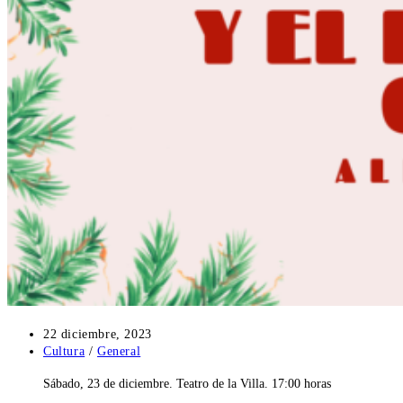
Publicación
22 diciembre, 2023
de
Categoría
Cultura
/
General
la
de
Sábado, 23 de diciembre. Teatro de la Villa. 17:00 horas
entrada:
la
entrada: