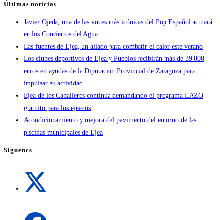
Últimas noticias
Javier Ojeda, una de las voces más icónicas del Pop Español actuará
en los Conciertos del Agua
Las fuentes de Ejea, un aliado para combatir el calor este verano
Los clubes deportivos de Ejea y Pueblos recibirán más de 39.000
euros en ayudas de la Diputación Provincial de Zaragoza para
impulsar su actividad
Ejea de los Caballeros continúa demandando el programa LAZO
gratuito para los ejeanos
Acondicionamiento y mejora del pavimento del entorno de las
piscinas municipales de Ejea
Síguenos
Se
abre
en
una
Se
nueva