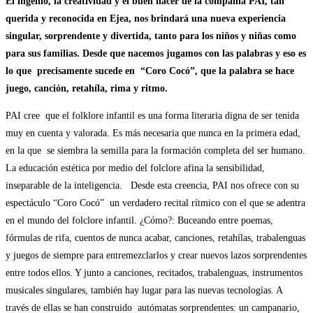
El ingenio, la creatividad y el buen hacer de la compañía PAI, tan
querida y reconocida en Ejea, nos brindará una nueva experiencia
singular, sorprendente y divertida, tanto para los niños y niñas como
para sus familias. Desde que nacemos jugamos con las palabras y eso es
lo que precisamente sucede en “Coro Cocó”, que la palabra se hace
juego, canción, retahíla, rima y ritmo.
PAI cree que el folklore infantil es una forma literaria digna de ser tenida
muy en cuenta y valorada. Es más necesaria que nunca en la primera edad,
en la que se siembra la semilla para la formación completa del ser humano.
La educación estética por medio del folclore afina la sensibilidad,
inseparable de la inteligencia. Desde esta creencia, PAI nos ofrece con su
espectáculo “Coro Cocó” un verdadero recital rítmico con el que se adentra
en el mundo del folclore infantil. ¿Cómo?: Buceando entre poemas,
fórmulas de rifa, cuentos de nunca acabar, canciones, retahílas, trabalenguas
y juegos de siempre para entremezclarlos y crear nuevos lazos sorprendentes
entre todos ellos. Y junto a canciones, recitados, trabalenguas, instrumentos
musicales singulares, también hay lugar para las nuevas tecnologías. A
través de ellas se han construido autómatas sorprendentes: un campanario,