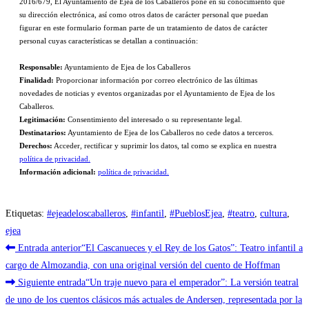
2016/679, El Ayuntamiento de Ejea de los Caballeros pone en su conocimiento que
su dirección electrónica, así como otros datos de carácter personal que puedan
figurar en este formulario forman parte de un tratamiento de datos de carácter
personal cuyas características se detallan a continuación:
Responsable:
Ayuntamiento de Ejea de los Caballeros
Finalidad:
Proporcionar información por correo electrónico de las últimas
novedades de noticias y eventos organizadas por el Ayuntamiento de Ejea de los
Caballeros.
Legitimación:
Consentimiento del interesado o su representante legal.
Destinatarios:
Ayuntamiento de Ejea de los Caballeros no cede datos a terceros.
Derechos:
Acceder, rectificar y suprimir los datos, tal como se explica en nuestra
política de privacidad.
Información adicional:
política de privacidad.
Etiquetas
:
#ejeadeloscaballeros
,
#infantil
,
#PueblosEjea
,
#teatro
,
cultura
,
ejea
Leer
Entrada anterior
“El Cascanueces y el Rey de los Gatos”: Teatro infantil a
más
cargo de Almozandia, con una original versión del cuento de Hoffman
Siguiente entrada
“Un traje nuevo para el emperador”: La versión teatral
artículos
de uno de los cuentos clásicos más actuales de Andersen, representada por la