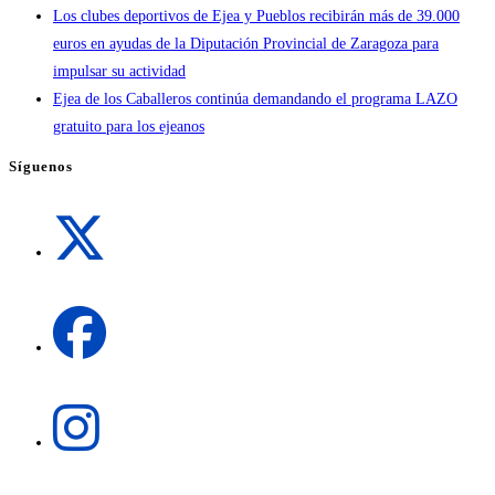
Los clubes deportivos de Ejea y Pueblos recibirán más de 39.000
euros en ayudas de la Diputación Provincial de Zaragoza para
impulsar su actividad
Ejea de los Caballeros continúa demandando el programa LAZO
gratuito para los ejeanos
Síguenos
Se
abre
en
una
Se
nueva
abre
pestaña
en
una
Se
nueva
abre
pestaña
en
una
Se