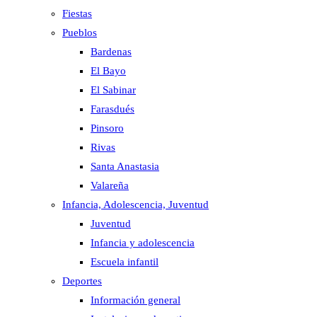
Fiestas
Pueblos
Bardenas
El Bayo
El Sabinar
Farasdués
Pinsoro
Rivas
Santa Anastasia
Valareña
Infancia, Adolescencia, Juventud
Juventud
Infancia y adolescencia
Escuela infantil
Deportes
Información general