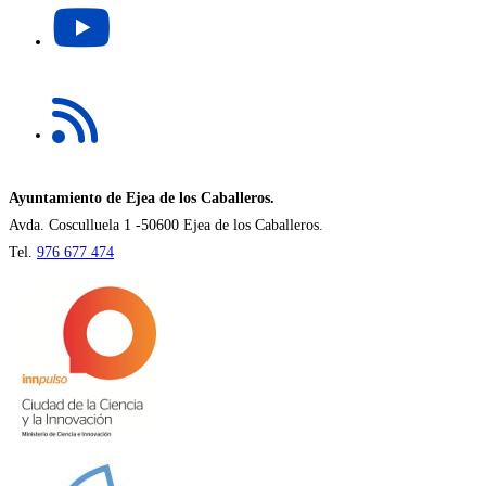
nueva
abre
pestaña
en
una
Se
nueva
abre
pestaña
en
una
nueva
Ayuntamiento de Ejea de los Caballeros.
pestaña
Avda. Cosculluela 1 -50600 Ejea de los Caballeros.
Tel.
976 677 474