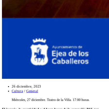
Publicación
26 diciembre, 2023
de
Categoría
Cultura
/
General
la
de
Miércoles, 27 diciembre. Teatro de la Villa. 17:00 horas.
entrada:
la
entrada: