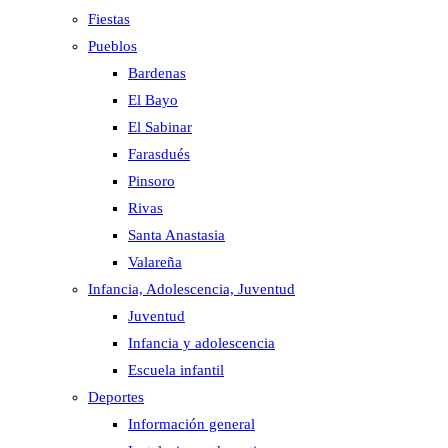
Fiestas
Pueblos
Bardenas
El Bayo
El Sabinar
Farasdués
Pinsoro
Rivas
Santa Anastasia
Valareña
Infancia, Adolescencia, Juventud
Juventud
Infancia y adolescencia
Escuela infantil
Deportes
Información general