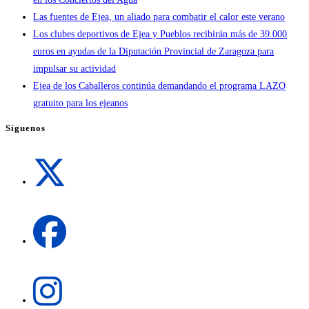
Las fuentes de Ejea, un aliado para combatir el calor este verano
Los clubes deportivos de Ejea y Pueblos recibirán más de 39.000
euros en ayudas de la Diputación Provincial de Zaragoza para
impulsar su actividad
Ejea de los Caballeros continúa demandando el programa LAZO
gratuito para los ejeanos
Síguenos
Se
abre
en
una
Se
nueva
abre
pestaña
en
una
Se
nueva
abre
pestaña
en