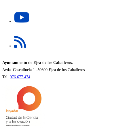
una
Se
nueva
abre
pestaña
en
una
Se
nueva
abre
pestaña
en
una
nueva
Ayuntamiento de Ejea de los Caballeros.
pestaña
Avda. Cosculluela 1 -50600 Ejea de los Caballeros.
Tel.
976 677 474