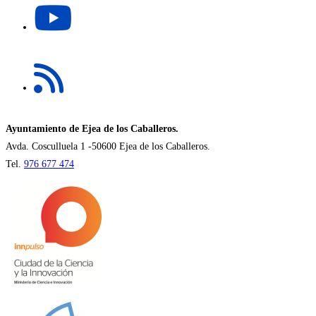
nueva
abre
pestaña
en
una
Se
nueva
abre
pestaña
en
una
nueva
Ayuntamiento de Ejea de los Caballeros.
pestaña
Avda. Cosculluela 1 -50600 Ejea de los Caballeros.
Tel.
976 677 474