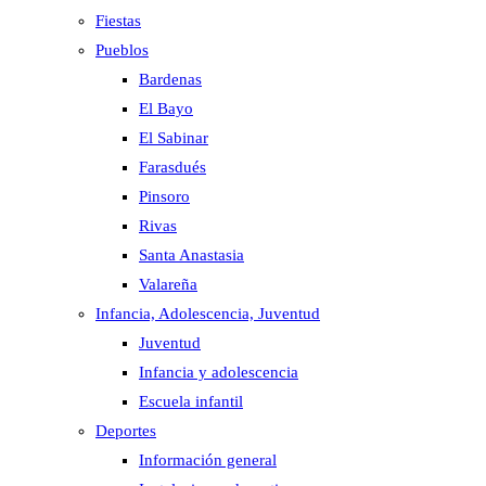
Fiestas
Pueblos
Bardenas
El Bayo
El Sabinar
Farasdués
Pinsoro
Rivas
Santa Anastasia
Valareña
Infancia, Adolescencia, Juventud
Juventud
Infancia y adolescencia
Escuela infantil
Deportes
Información general