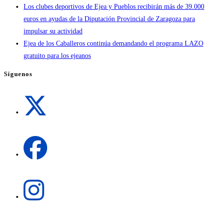
Los clubes deportivos de Ejea y Pueblos recibirán más de 39.000
euros en ayudas de la Diputación Provincial de Zaragoza para
impulsar su actividad
Ejea de los Caballeros continúa demandando el programa LAZO
gratuito para los ejeanos
Síguenos
Se
abre
en
una
Se
nueva
abre
pestaña
en
una
Se
nueva
abre
pestaña
en
una
Se