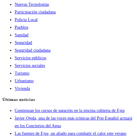
Nuevas Tecnologías
Participación ciudadana
Policia Local
Pueblos
Sanidad
Seguridad
Seguridad ciudadana
Servicios públicos
Servicios sociales
Turismo
Urbanismo
Vivienda
Últimas noticias
Comienzan los cursos de natación en la piscina cubierta de Ejea
Javier Ojeda, una de las voces más icónicas del Pop Español actuará
en los Conciertos del Agua
Las fuentes de Ejea, un aliado para combatir el calor este verano