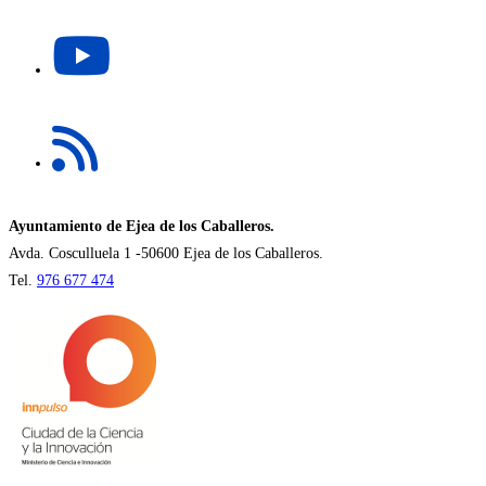
una
Se
nueva
abre
pestaña
en
una
Se
nueva
abre
pestaña
en
una
nueva
Ayuntamiento de Ejea de los Caballeros.
pestaña
Avda. Cosculluela 1 -50600 Ejea de los Caballeros.
Tel.
976 677 474