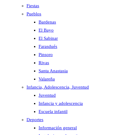
Fiestas
Pueblos
Bardenas
El Bayo
El Sabinar
Farasdués
Pinsoro
Rivas
Santa Anastasia
Valareña
Infancia, Adolescencia, Juventud
Juventud
Infancia y adolescencia
Escuela infantil
Deportes
Información general