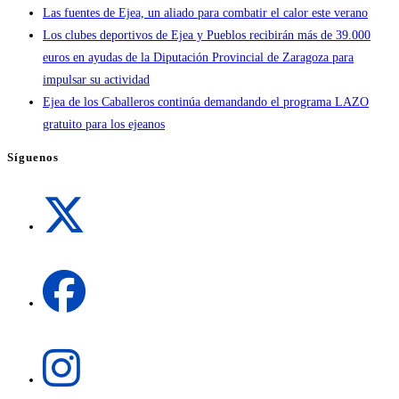
Las fuentes de Ejea, un aliado para combatir el calor este verano
Los clubes deportivos de Ejea y Pueblos recibirán más de 39.000
euros en ayudas de la Diputación Provincial de Zaragoza para
impulsar su actividad
Ejea de los Caballeros continúa demandando el programa LAZO
gratuito para los ejeanos
Síguenos
Se
abre
en
una
Se
nueva
abre
pestaña
en
una
Se
nueva
abre
pestaña
en