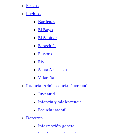
Fiestas
Pueblos
Bardenas
El Bayo
El Sabinar
Farasdués
Pinsoro
Rivas
Santa Anastasia
Valareña
Infancia, Adolescencia, Juventud
Juventud
Infancia y adolescencia
Escuela infantil
Deportes
Información general