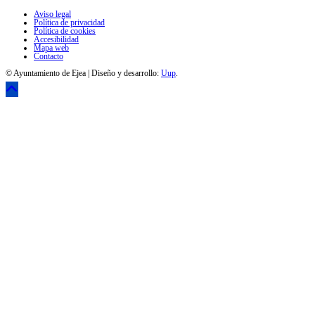
Aviso legal
Política de privacidad
Política de cookies
Accesibilidad
Mapa web
Contacto
© Ayuntamiento de Ejea | Diseño y desarrollo:
Uup
.