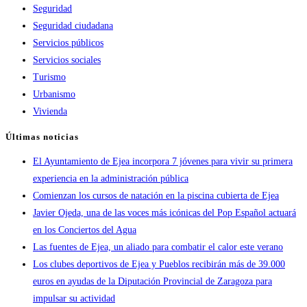
Seguridad
Seguridad ciudadana
Servicios públicos
Servicios sociales
Turismo
Urbanismo
Vivienda
Últimas noticias
El Ayuntamiento de Ejea incorpora 7 jóvenes para vivir su primera
experiencia en la administración pública
Comienzan los cursos de natación en la piscina cubierta de Ejea
Javier Ojeda, una de las voces más icónicas del Pop Español actuará
en los Conciertos del Agua
Las fuentes de Ejea, un aliado para combatir el calor este verano
Los clubes deportivos de Ejea y Pueblos recibirán más de 39.000
euros en ayudas de la Diputación Provincial de Zaragoza para
impulsar su actividad