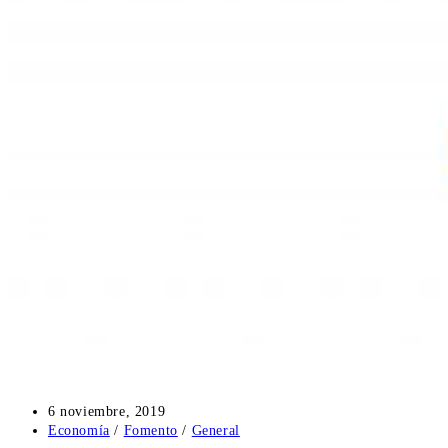
Publicación
6 noviembre, 2019
de
Categoría
Economía
/
Fomento
/
General