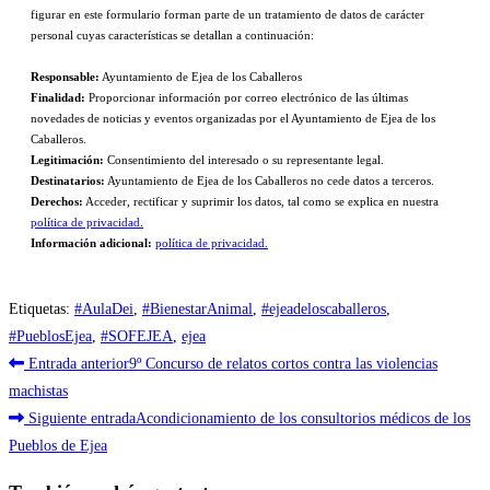
figurar en este formulario forman parte de un tratamiento de datos de carácter
personal cuyas características se detallan a continuación:
Responsable:
Ayuntamiento de Ejea de los Caballeros
Finalidad:
Proporcionar información por correo electrónico de las últimas
novedades de noticias y eventos organizadas por el Ayuntamiento de Ejea de los
Caballeros.
Legitimación:
Consentimiento del interesado o su representante legal.
Destinatarios:
Ayuntamiento de Ejea de los Caballeros no cede datos a terceros.
Derechos:
Acceder, rectificar y suprimir los datos, tal como se explica en nuestra
política de privacidad.
Información adicional:
política de privacidad.
Etiquetas
:
#AulaDei
,
#BienestarAnimal
,
#ejeadeloscaballeros
,
#PueblosEjea
,
#SOFEJEA
,
ejea
Leer
Entrada anterior
9º Concurso de relatos cortos contra las violencias
más
machistas
Siguiente entrada
Acondicionamiento de los consultorios médicos de los
artículos
Pueblos de Ejea