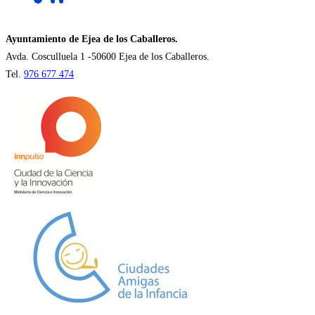
en
una
nueva
Ayuntamiento de Ejea de los Caballeros.
pestaña
Avda. Cosculluela 1 -50600 Ejea de los Caballeros.
Tel.
976 677 474