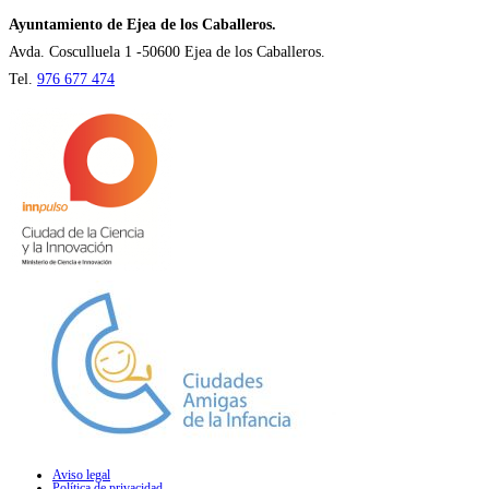
nueva
Ayuntamiento de Ejea de los Caballeros.
pestaña
Avda. Cosculluela 1 -50600 Ejea de los Caballeros.
Tel.
976 677 474
Aviso legal
Política de privacidad