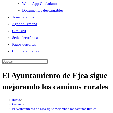
WhatsApp Ciudadano
Documentos descargables
Transparencia
Agenda Urbana
Cita DNI
Sede electrónica
Pagos deportes
Compra entradas
Buscar
en
El Ayuntamiento de Ejea sigue
esta
web
mejorando los caminos rurales
Inicio
>
General
>
El Ayuntamiento de Ejea sigue mejorando los caminos rurales