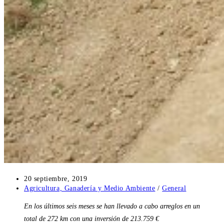
Publicación
20 septiembre, 2019
de
Categoría
Agricultura, Ganadería y Medio Ambiente
/
General
la
de
En los últimos seis meses se han llevado a cabo arreglos en un
entrada:
la
entrada:
total de 272 km con una inversión de 213.759 €