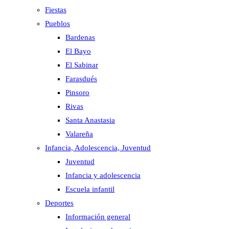
Fiestas
Pueblos
Bardenas
El Bayo
El Sabinar
Farasdués
Pinsoro
Rivas
Santa Anastasia
Valareña
Infancia, Adolescencia, Juventud
Juventud
Infancia y adolescencia
Escuela infantil
Deportes
Información general