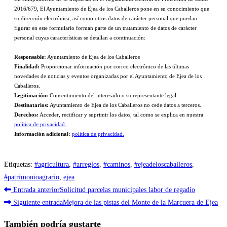
2016/679, El Ayuntamiento de Ejea de los Caballeros pone en su conocimiento que
su dirección electrónica, así como otros datos de carácter personal que puedan
figurar en este formulario forman parte de un tratamiento de datos de carácter
personal cuyas características se detallan a continuación:
Responsable:
Ayuntamiento de Ejea de los Caballeros
Finalidad:
Proporcionar información por correo electrónico de las últimas
novedades de noticias y eventos organizadas por el Ayuntamiento de Ejea de los
Caballeros.
Legitimación:
Consentimiento del interesado o su representante legal.
Destinatarios:
Ayuntamiento de Ejea de los Caballeros no cede datos a terceros.
Derechos:
Acceder, rectificar y suprimir los datos, tal como se explica en nuestra
política de privacidad.
Información adicional:
política de privacidad.
Etiquetas
:
#agricultura
,
#arreglos
,
#caminos
,
#ejeadeloscaballeros
,
#patrimonioagrario
,
ejea
Leer
Entrada anterior
Solicitud parcelas municipales labor de regadío
más
Siguiente entrada
Mejora de las pistas del Monte de la Marcuera de Ejea
artículos
También podría gustarte