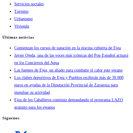
Servicios sociales
Turismo
Urbanismo
Vivienda
Últimas noticias
Comienzan los cursos de natación en la piscina cubierta de Ejea
Javier Ojeda, una de las voces más icónicas del Pop Español actuará
en los Conciertos del Agua
Las fuentes de Ejea, un aliado para combatir el calor este verano
Los clubes deportivos de Ejea y Pueblos recibirán más de 39.000
euros en ayudas de la Diputación Provincial de Zaragoza para
impulsar su actividad
Ejea de los Caballeros continúa demandando el programa LAZO
gratuito para los ejeanos
Síguenos
Se