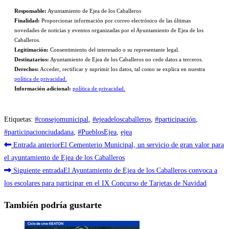
Responsable:
Ayuntamiento de Ejea de los Caballeros
Finalidad:
Proporcionar información por correo electrónico de las últimas
novedades de noticias y eventos organizadas por el Ayuntamiento de Ejea de los
Caballeros.
Legitimación:
Consentimiento del interesado o su representante legal.
Destinatarios:
Ayuntamiento de Ejea de los Caballeros no cede datos a terceros.
Derechos:
Acceder, rectificar y suprimir los datos, tal como se explica en nuestra
política de privacidad.
Información adicional:
política de privacidad.
Etiquetas
:
#consejomunicipal
,
#ejeadeloscaballeros
,
#participación
,
#participacionciudadana
,
#PueblosEjea
,
ejea
Leer
Entrada anterior
El Cementerio Municipal, un servicio de gran valor para
más
el ayuntamiento de Ejea de los Caballeros
Siguiente entrada
El Ayuntamiento de Ejea de los Caballeros convoca a
artículos
los escolares para participar en el IX Concurso de Tarjetas de Navidad
También podría gustarte