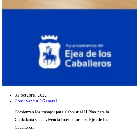
Publicación
31 octubre, 2022
de
Categoría
Convivencia
/
General
la
de
Comienzan los trabajos para elaborar el II Plan para la
entrada:
la
entrada:
Ciudadanía y Convivencia Intercultural en Ejea de los
Caballeros.