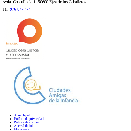
pestaña
Avda. Cosculluela 1 -50600 Ejea de los Caballeros.
Tel.
976 677 474
Aviso legal
Política de privacidad
Política de cookies
Accesibilidad
Mapa web