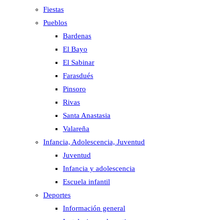
Fiestas
Pueblos
Bardenas
El Bayo
El Sabinar
Farasdués
Pinsoro
Rivas
Santa Anastasia
Valareña
Infancia, Adolescencia, Juventud
Juventud
Infancia y adolescencia
Escuela infantil
Deportes
Información general