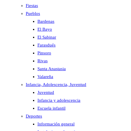
Fiestas
Pueblos
Bardenas
El Bayo
El Sabinar
Farasdués
Pinsoro
Rivas
Santa Anastasia
Valareña
Infancia, Adolescencia, Juventud
Juventud
Infancia y adolescencia
Escuela infantil
Deportes
Información general