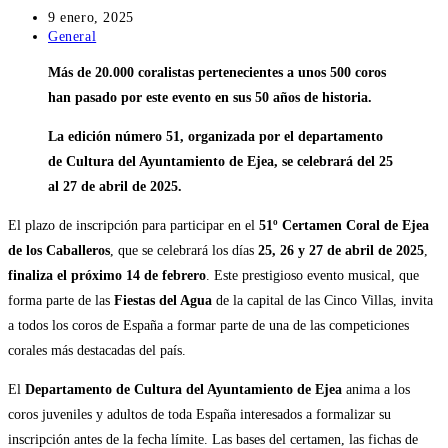
Publicación
9 enero, 2025
de
Categoría
General
la
de
Más de 20.000 coralistas pertenecientes a unos 500 coros
entrada:
la
entrada:
han pasado por este evento en sus 50 años de historia.
La edición número 51, organizada por el departamento
de Cultura del Ayuntamiento de Ejea, se celebrará del 25
al 27 de abril de 2025.
El plazo de inscripción para participar en el
51º Certamen Coral de Ejea
de los Caballeros
, que se celebrará los días
25, 26 y 27 de abril de 2025
,
finaliza el próximo 14 de febrero
. Este prestigioso evento musical, que
forma parte de las
Fiestas del Agua
de la capital de las Cinco Villas, invita
a todos los coros de España a formar parte de una de las competiciones
corales más destacadas del país.
El
Departamento de Cultura del Ayuntamiento de Ejea
anima a los
coros juveniles y adultos de toda España interesados a formalizar su
inscripción antes de la fecha límite. Las bases del certamen, las fichas de