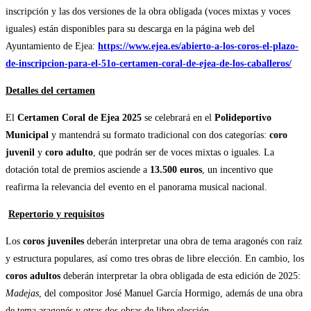
inscripción y las dos versiones de la obra obligada (voces mixtas y voces
iguales) están disponibles para su descarga en la página web del
Ayuntamiento de Ejea:
https://www.ejea.es/abierto-a-los-coros-el-plazo-
de-inscripcion-para-el-51o-certamen-coral-de-ejea-de-los-caballeros/
Detalles del certamen
El
Certamen Coral de Ejea 2025
se celebrará en el
Polideportivo
Municipal
y mantendrá su formato tradicional con dos categorías:
coro
juvenil
y
coro adulto
, que podrán ser de voces mixtas o iguales. La
dotación total de premios asciende a
13.500 euros
, un incentivo que
reafirma la relevancia del evento en el panorama musical nacional.
Repertorio y requisitos
Los
coros juveniles
deberán interpretar una obra de tema aragonés con raíz
y estructura populares, así como tres obras de libre elección. En cambio, los
coros adultos
deberán interpretar la obra obligada de esta edición de 2025:
Madejas
, del compositor José Manuel García Hormigo, además de una obra
de tema aragonés y otras dos obras de libre elección.