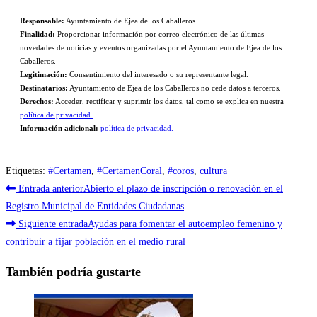
Responsable:
Ayuntamiento de Ejea de los Caballeros
Finalidad:
Proporcionar información por correo electrónico de las últimas
novedades de noticias y eventos organizadas por el Ayuntamiento de Ejea de los
Caballeros.
Legitimación:
Consentimiento del interesado o su representante legal.
Destinatarios:
Ayuntamiento de Ejea de los Caballeros no cede datos a terceros.
Derechos:
Acceder, rectificar y suprimir los datos, tal como se explica en nuestra
política de privacidad.
Información adicional:
política de privacidad.
Etiquetas
:
#Certamen
,
#CertamenCoral
,
#coros
,
cultura
Leer
Entrada anterior
Abierto el plazo de inscripción o renovación en el
más
Registro Municipal de Entidades Ciudadanas
Siguiente entrada
Ayudas para fomentar el autoempleo femenino y
artículos
contribuir a fijar población en el medio rural
También podría gustarte