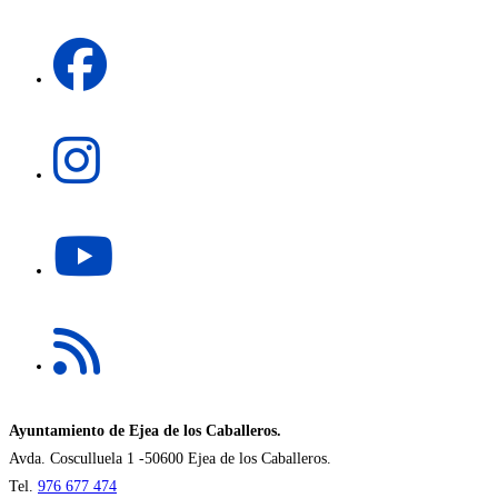
una
Se
nueva
abre
pestaña
en
una
Se
nueva
abre
pestaña
en
una
Se
nueva
abre
pestaña
en
una
Se
nueva
abre
pestaña
en
una
nueva
Ayuntamiento de Ejea de los Caballeros.
pestaña
Avda. Cosculluela 1 -50600 Ejea de los Caballeros.
Tel.
976 677 474