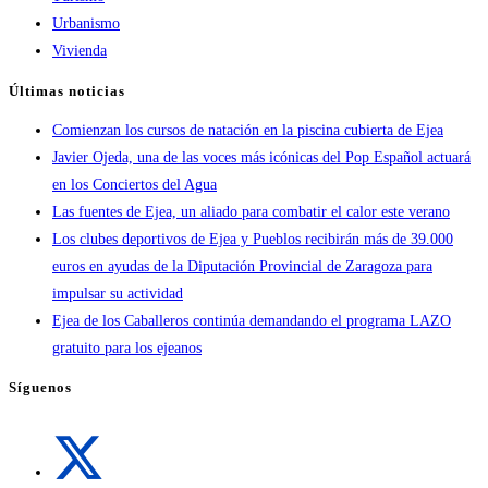
Urbanismo
Vivienda
Últimas noticias
Comienzan los cursos de natación en la piscina cubierta de Ejea
Javier Ojeda, una de las voces más icónicas del Pop Español actuará
en los Conciertos del Agua
Las fuentes de Ejea, un aliado para combatir el calor este verano
Los clubes deportivos de Ejea y Pueblos recibirán más de 39.000
euros en ayudas de la Diputación Provincial de Zaragoza para
impulsar su actividad
Ejea de los Caballeros continúa demandando el programa LAZO
gratuito para los ejeanos
Síguenos
Se
abre
en