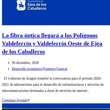
La fibra óptica llegará a los Polígonos
Valdeferrín y Valdeferrín Oeste de Ejea
de los Caballeros
Publicación
30 diciembre, 2020
de
Categoría
Desarrollo económico
/
Fomento
/
General
la
de
El Gobierno de Aragón resuelve la convocatoria para el periodo 2020-
entrada:
la
2021 de subvenciones para el desarrollo de infraestructuras y servicios de
entrada:
telecomunicaciones destinadas a dotar de servicios de internet…
La
Continuar leyendo
fibra