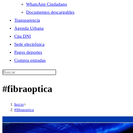
WhatsApp Ciudadano
Documentos descargables
Transparencia
Agenda Urbana
Cita DNI
Sede electrónica
Pagos deportes
Compra entradas
Buscar
en
#fibraoptica
esta
web
Inicio
>
#fibraoptica