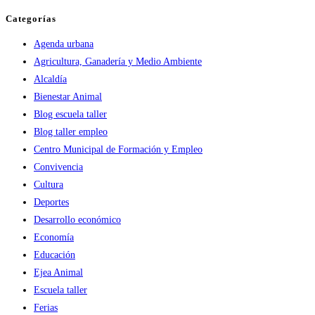
en
Categorías
Ejea
Agenda urbana
de
Agricultura, Ganadería y Medio Ambiente
los
Alcaldía
Caballeros
Bienestar Animal
Blog escuela taller
Blog taller empleo
Centro Municipal de Formación y Empleo
Convivencia
Cultura
Deportes
Desarrollo económico
Economía
Educación
Ejea Animal
Escuela taller
Ferias