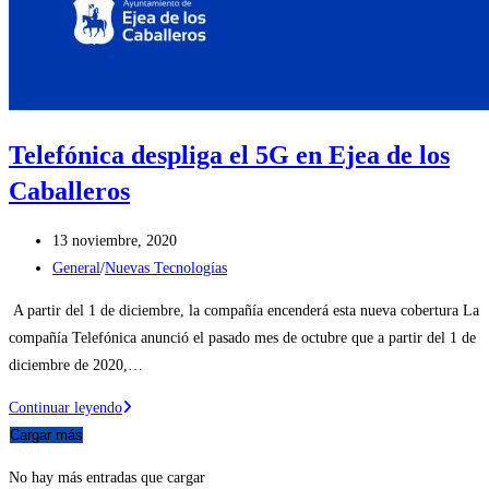
Telefónica despliga el 5G en Ejea de los
Caballeros
Publicación
13 noviembre, 2020
de
Categoría
General
/
Nuevas Tecnologías
la
de
A partir del 1 de diciembre, la compañía encenderá esta nueva cobertura La
entrada:
la
compañía Telefónica anunció el pasado mes de octubre que a partir del 1 de
entrada:
diciembre de 2020,…
Telefónica
Continuar leyendo
despliga
Cargar más
el
No hay más entradas que cargar
5G