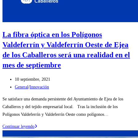
La fibra óptica en los Polígonos
Valdeferrín y Valdeferrín Oeste de Ejea
de los Caballeros será una realidad en el
mes de septiembre
Publicación
10 septiembre, 2021
de
Categoría
General
/
Innovación
la
de
Se satisface una demanda persistente del Ayuntamiento de Ejea de los
entrada:
la
Caballeros y del tejido empresarial local. Tras la inclusión de los
entrada:
Polígonos Valdeferrín y Valdeferrín Oeste como polígonos…
La
Continuar leyendo
fibra