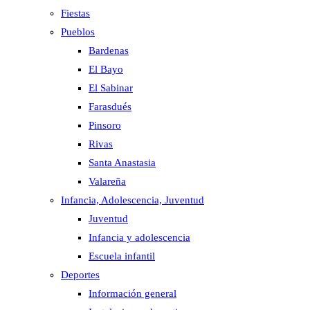
Fiestas
Pueblos
Bardenas
El Bayo
El Sabinar
Farasdués
Pinsoro
Rivas
Santa Anastasia
Valareña
Infancia, Adolescencia, Juventud
Juventud
Infancia y adolescencia
Escuela infantil
Deportes
Información general