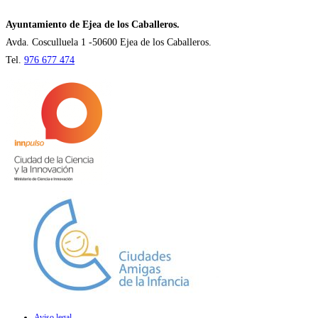
una
nueva
Ayuntamiento de Ejea de los Caballeros.
pestaña
Avda. Cosculluela 1 -50600 Ejea de los Caballeros.
Tel.
976 677 474
Aviso legal