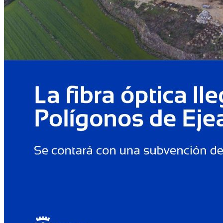
mes
de
septiembre