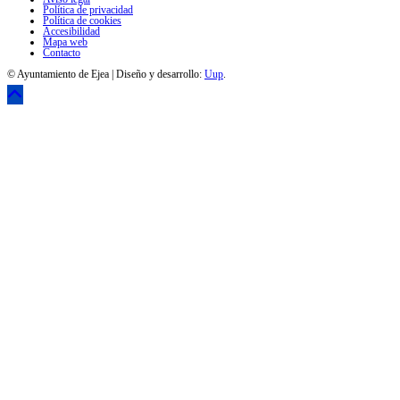
Política de privacidad
Política de cookies
Accesibilidad
Mapa web
Contacto
© Ayuntamiento de Ejea | Diseño y desarrollo:
Uup
.