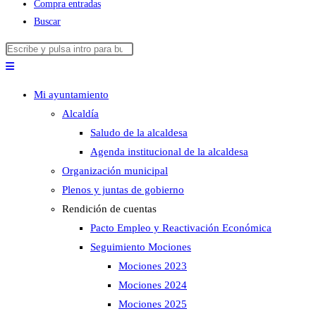
Compra entradas
Buscar
Buscar
Pulsa
en
Escape
esta
para
Mi ayuntamiento
web
cerrar
Alcaldía
el
Saludo de la alcaldesa
panel
Agenda institucional de la alcaldesa
de
Organización municipal
búsqueda.
Plenos y juntas de gobierno
Rendición de cuentas
Pacto Empleo y Reactivación Económica
Seguimiento Mociones
Mociones 2023
Mociones 2024
Mociones 2025