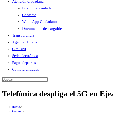
Atención ciudadana
Buzón del ciudadano
Contacto
WhatsApp Ciudadano
Documentos descargables
Transparencia
Agenda Urbana
Cita DNI
Sede electrónica
Pagos deportes
Compra entradas
Buscar
en
Telefónica despliga el 5G en Eje
esta
web
Inicio
>
General
>