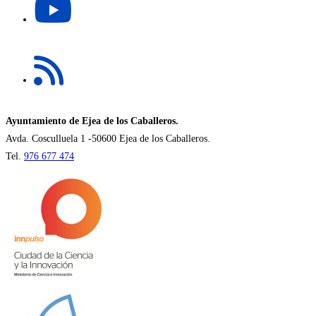
abre
pestaña
en
una
Se
nueva
abre
pestaña
en
una
nueva
Ayuntamiento de Ejea de los Caballeros.
pestaña
Avda. Cosculluela 1 -50600 Ejea de los Caballeros.
Tel.
976 677 474