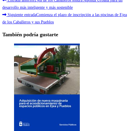
Leer
Entrada anterior
Ejea de los Caballeros tendrá Agenda Urbana para un
más
desarrollo más inteligente y más sostenible
Siguiente entrada
Comienza el plazo de inscripción a las piscinas de Ejea
artículos
de los Caballeros y sus Pueblos
También podría gustarte