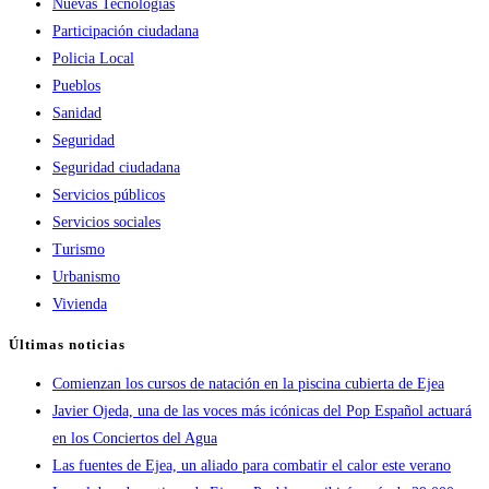
Nuevas Tecnologías
Participación ciudadana
Policia Local
Pueblos
Sanidad
Seguridad
Seguridad ciudadana
Servicios públicos
Servicios sociales
Turismo
Urbanismo
Vivienda
Últimas noticias
Comienzan los cursos de natación en la piscina cubierta de Ejea
Javier Ojeda, una de las voces más icónicas del Pop Español actuará
en los Conciertos del Agua
Las fuentes de Ejea, un aliado para combatir el calor este verano