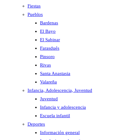
Fiestas
Pueblos
Bardenas
El Bayo
El Sabinar
Farasdués
Pinsoro
Rivas
Santa Anastasia
Valareña
Infancia, Adolescencia, Juventud
Juventud
Infancia y adolescencia
Escuela infantil
Deportes
Información general