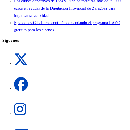
Los clubes deportivos de Ejea y Pueblos recibirán más de 39.000
euros en ayudas de la Diputación Provincial de Zaragoza para
impulsar su actividad
Ejea de los Caballeros continúa demandando el programa LAZO
gratuito para los ejeanos
Síguenos
Se
abre
en
una
Se
nueva
abre
pestaña
en
una
Se
nueva
abre
pestaña
en
una
Se
nueva