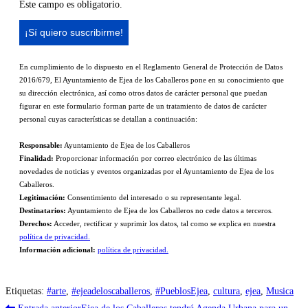
Este campo es obligatorio.
En cumplimiento de lo dispuesto en el Reglamento General de Protección de Datos
2016/679, El Ayuntamiento de Ejea de los Caballeros pone en su conocimiento que
su dirección electrónica, así como otros datos de carácter personal que puedan
figurar en este formulario forman parte de un tratamiento de datos de carácter
personal cuyas características se detallan a continuación:
Responsable:
Ayuntamiento de Ejea de los Caballeros
Finalidad:
Proporcionar información por correo electrónico de las últimas
novedades de noticias y eventos organizadas por el Ayuntamiento de Ejea de los
Caballeros.
Legitimación:
Consentimiento del interesado o su representante legal.
Destinatarios:
Ayuntamiento de Ejea de los Caballeros no cede datos a terceros.
Derechos:
Acceder, rectificar y suprimir los datos, tal como se explica en nuestra
política de privacidad.
Información adicional:
política de privacidad.
Etiquetas
:
#arte
,
#ejeadeloscaballeros
,
#PueblosEjea
,
cultura
,
ejea
,
Musica