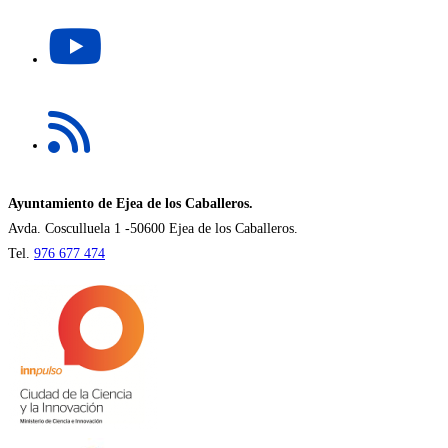
una
Se
nueva
abre
pestaña
en
una
Se
nueva
abre
pestaña
en
una
nueva
Ayuntamiento de Ejea de los Caballeros.
pestaña
Avda. Cosculluela 1 -50600 Ejea de los Caballeros.
Tel.
976 677 474