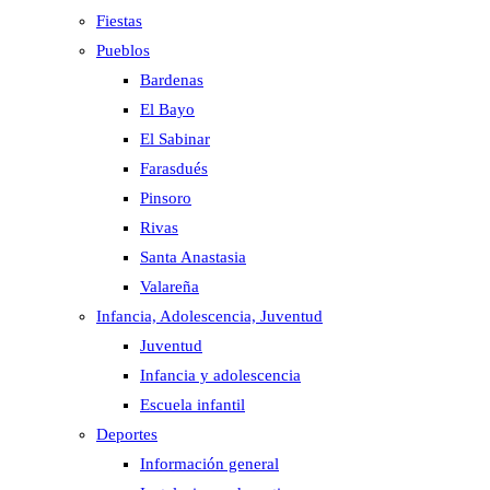
Fiestas
Pueblos
Bardenas
El Bayo
El Sabinar
Farasdués
Pinsoro
Rivas
Santa Anastasia
Valareña
Infancia, Adolescencia, Juventud
Juventud
Infancia y adolescencia
Escuela infantil
Deportes
Información general