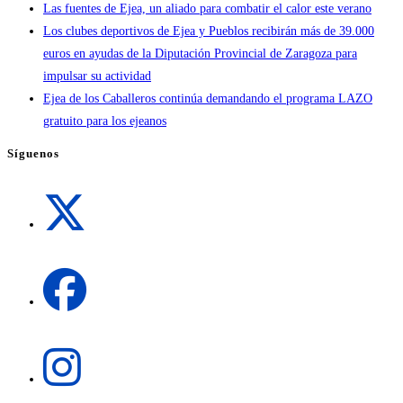
Las fuentes de Ejea, un aliado para combatir el calor este verano
Los clubes deportivos de Ejea y Pueblos recibirán más de 39.000
euros en ayudas de la Diputación Provincial de Zaragoza para
impulsar su actividad
Ejea de los Caballeros continúa demandando el programa LAZO
gratuito para los ejeanos
Síguenos
Se
abre
en
una
Se
nueva
abre
pestaña
en
una
Se
nueva
abre
pestaña
en