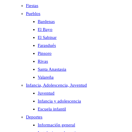
Fiestas
Pueblos
Bardenas
El Bayo
El Sabinar
Farasdués
Pinsoro
Rivas
Santa Anastasia
Valareña
Infancia, Adolescencia, Juventud
Juventud
Infancia y adolescencia
Escuela infantil
Deportes
Información general