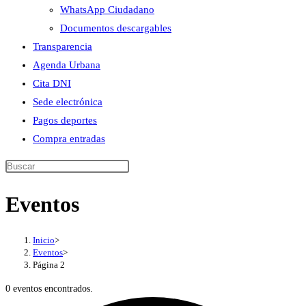
WhatsApp Ciudadano
Documentos descargables
Transparencia
Agenda Urbana
Cita DNI
Sede electrónica
Pagos deportes
Compra entradas
Buscar
en
Eventos
esta
web
Inicio
>
Eventos
>
Página 2
0 eventos encontrados.