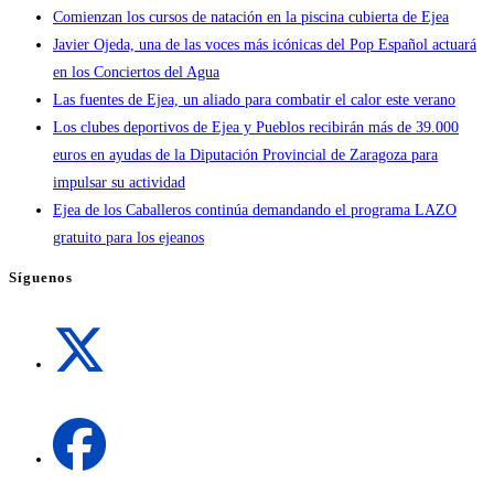
Comienzan los cursos de natación en la piscina cubierta de Ejea
Javier Ojeda, una de las voces más icónicas del Pop Español actuará
en los Conciertos del Agua
Las fuentes de Ejea, un aliado para combatir el calor este verano
Los clubes deportivos de Ejea y Pueblos recibirán más de 39.000
euros en ayudas de la Diputación Provincial de Zaragoza para
impulsar su actividad
Ejea de los Caballeros continúa demandando el programa LAZO
gratuito para los ejeanos
Síguenos
Se
abre
en
una
Se
nueva
abre
pestaña
en