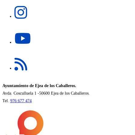
una
Se
nueva
abre
pestaña
en
una
Se
nueva
abre
pestaña
en
una
Se
nueva
abre
pestaña
en
una
nueva
Ayuntamiento de Ejea de los Caballeros.
pestaña
Avda. Cosculluela 1 -50600 Ejea de los Caballeros.
Tel.
976 677 474