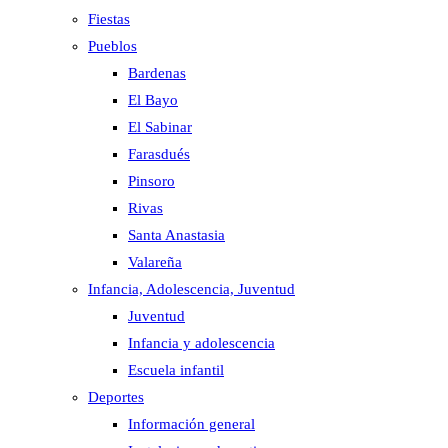
Fiestas
Pueblos
Bardenas
El Bayo
El Sabinar
Farasdués
Pinsoro
Rivas
Santa Anastasia
Valareña
Infancia, Adolescencia, Juventud
Juventud
Infancia y adolescencia
Escuela infantil
Deportes
Información general