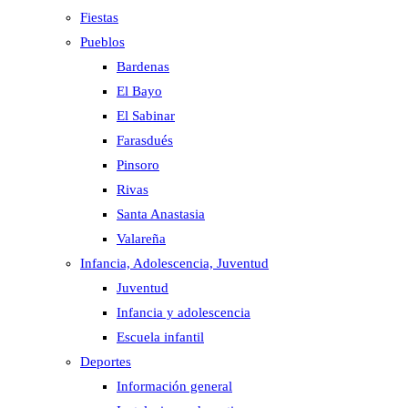
Fiestas
Pueblos
Bardenas
El Bayo
El Sabinar
Farasdués
Pinsoro
Rivas
Santa Anastasia
Valareña
Infancia, Adolescencia, Juventud
Juventud
Infancia y adolescencia
Escuela infantil
Deportes
Información general