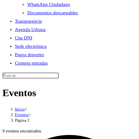
WhatsApp Ciudadano
Documentos descargables
Transparencia
Agenda Urbana
Cita DNI
Sede electrónica
Pagos deportes
Compra entradas
Buscar
en
Eventos
esta
web
Inicio
>
Eventos
>
Página 2
9 eventos encontrados.